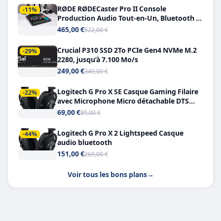
RØDE RØDECaster Pro II Console
-11%
Production Audio Tout-en-Un, Bluetooth et
Double USB-C
465,00 €
522,00 €
Crucial P310 SSD 2To PCIe Gen4 NVMe M.2
-29%
2280, jusqu’à 7.100 Mo/s
249,00 €
349,00 €
Logitech G Pro X SE Casque Gaming Filaire
-22%
avec Microphone Micro détachable DTS
Headphone X 7.1
69,00 €
89,00 €
Logitech G Pro X 2 Lightspeed Casque
-44%
audio bluetooth
151,00 €
269,00 €
Voir tous les bons plans
→