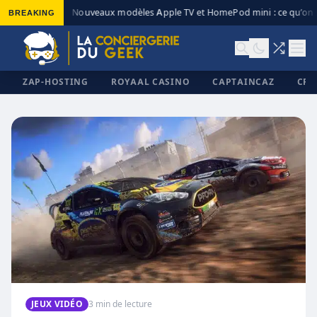
BREAKING
Nouveaux modèles Apple TV et HomePod mini : ce qu’on s
◆
ZAP-HOSTING
ROYAAL CASINO
CAPTAINCAZ
CRI
✕
JEUX VIDÉO
3 min de lecture