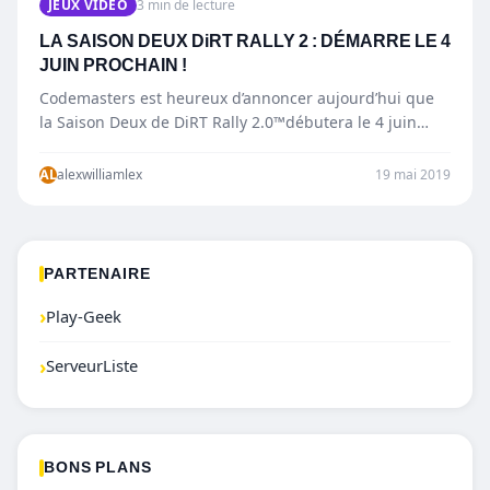
JEUX VIDÉO
3 min de lecture
LA SAISON DEUX DiRT RALLY 2 : DÉMARRE LE 4
JUIN PROCHAIN !
Codemasters est heureux d’annoncer aujourd’hui que
la Saison Deux de DiRT Rally 2.0™débutera le 4 juin
prochain ! Des nouveaux contenus,…
AL
alexwilliamlex
19 mai 2019
PARTENAIRE
›
Play-Geek
›
ServeurListe
BONS PLANS