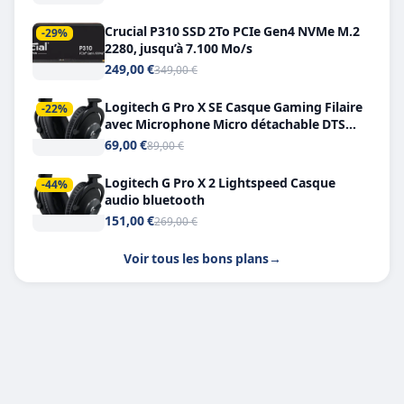
Crucial P310 SSD 2To PCIe Gen4 NVMe M.2
-29%
2280, jusqu’à 7.100 Mo/s
249,00 €
349,00 €
Logitech G Pro X SE Casque Gaming Filaire
-22%
avec Microphone Micro détachable DTS
Headphone X 7.1
69,00 €
89,00 €
Logitech G Pro X 2 Lightspeed Casque
-44%
audio bluetooth
151,00 €
269,00 €
Voir tous les bons plans
→