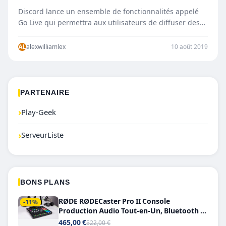
Discord lance un ensemble de fonctionnalités appelé
Go Live qui permettra aux utilisateurs de diffuser des
jeux en…
AL
alexwilliamlex
10 août 2019
PARTENAIRE
›
Play-Geek
›
ServeurListe
BONS PLANS
RØDE RØDECaster Pro II Console
-11%
Production Audio Tout-en-Un, Bluetooth et
Double USB-C
465,00 €
522,00 €