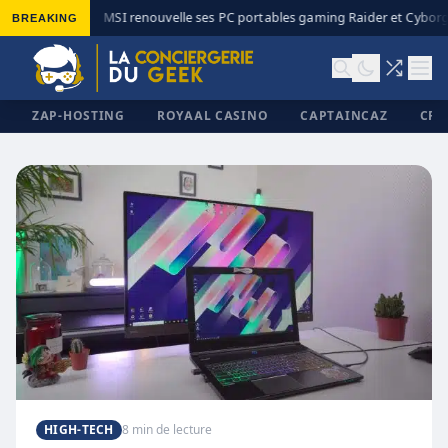
BREAKING
MSI renouvelle ses PC portables gaming Raider et Cyborg 
◆
ZAP-HOSTING
ROYAAL CASINO
CAPTAINCAZ
CRI
✕
HIGH-TECH
8 min de lecture