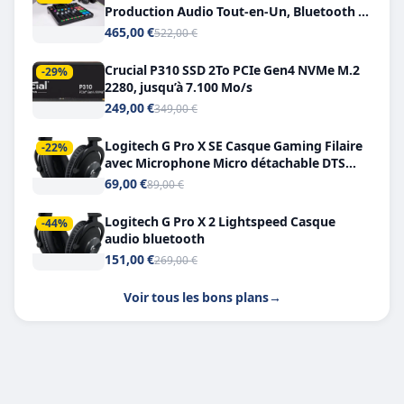
Production Audio Tout-en-Un, Bluetooth et
Double USB-C
465,00 €
522,00 €
Crucial P310 SSD 2To PCIe Gen4 NVMe M.2
-29%
2280, jusqu’à 7.100 Mo/s
249,00 €
349,00 €
Logitech G Pro X SE Casque Gaming Filaire
-22%
avec Microphone Micro détachable DTS
Headphone X 7.1
69,00 €
89,00 €
Logitech G Pro X 2 Lightspeed Casque
-44%
audio bluetooth
151,00 €
269,00 €
Voir tous les bons plans
→