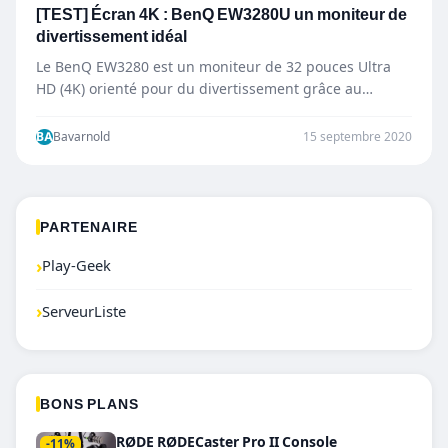
[TEST] Écran 4K : BenQ EW3280U un moniteur de
divertissement idéal
Le BenQ EW3280 est un moniteur de 32 pouces Ultra
HD (4K) orienté pour du divertissement grâce au…
BA
Bavarnold
15 septembre 2020
PARTENAIRE
›
Play-Geek
›
ServeurListe
BONS PLANS
RØDE RØDECaster Pro II Console
-11%