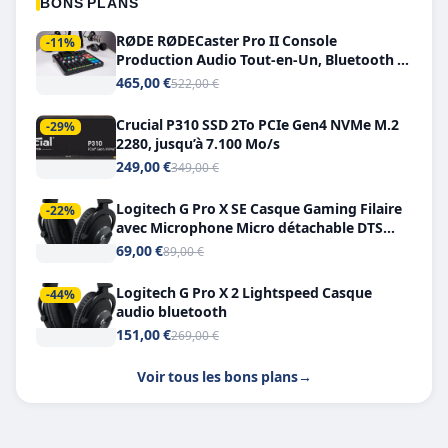
BONS PLANS
RØDE RØDECaster Pro II Console
-11%
Production Audio Tout-en-Un, Bluetooth et
Double USB-C
465,00 €
522,00 €
Crucial P310 SSD 2To PCIe Gen4 NVMe M.2
-29%
2280, jusqu’à 7.100 Mo/s
249,00 €
349,00 €
Logitech G Pro X SE Casque Gaming Filaire
-22%
avec Microphone Micro détachable DTS
Headphone X 7.1
69,00 €
89,00 €
Logitech G Pro X 2 Lightspeed Casque
-44%
audio bluetooth
151,00 €
269,00 €
Voir tous les bons plans
→