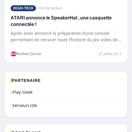
HIGH-TECH
1 min de lecture
ATARI annonce le SpeakerHat , une casquette
connectée !
Après avoir annoncé la préparation d’une console
permettant de retracer toute l’histoire du Jeu vidéo de
la marque…
MA
Matheo Dector
21 juillet 2017
PARTENAIRE
›
Play-Geek
›
ServeurListe