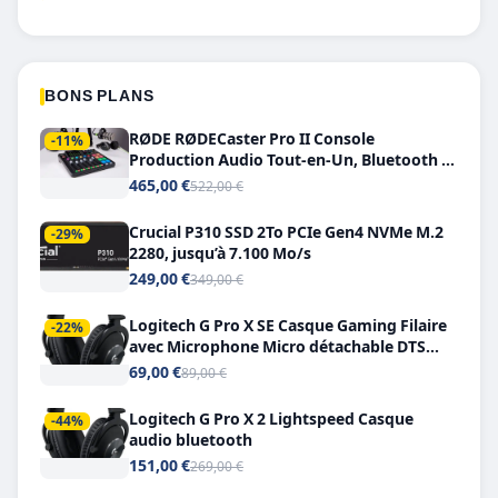
BONS PLANS
RØDE RØDECaster Pro II Console
-11%
Production Audio Tout-en-Un, Bluetooth et
Double USB-C
465,00 €
522,00 €
Crucial P310 SSD 2To PCIe Gen4 NVMe M.2
-29%
2280, jusqu’à 7.100 Mo/s
249,00 €
349,00 €
Logitech G Pro X SE Casque Gaming Filaire
-22%
avec Microphone Micro détachable DTS
Headphone X 7.1
69,00 €
89,00 €
Logitech G Pro X 2 Lightspeed Casque
-44%
audio bluetooth
151,00 €
269,00 €