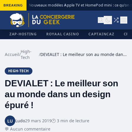
BREAKING
Nouveaux modèles Apple TV et HomePod mini : ce qu’on sa
◆
ZAP-HOSTING
ROYAAL CASINO
CAPTAINCAZ
CRI
High-
Accueil
/
/
DEVIALET : Le meilleur son au monde dans un design épuré !
Tech
✕
HIGH-TECH
DEVIALET : Le meilleur son
au monde dans un design
épuré !
Ludo
29 mars 2019
🕐 3 min de lecture
💬 Aucun commentaire