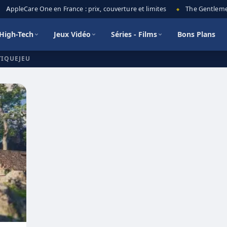
AppleCare One en France : prix, couverture et limites
The Gentlemen 
◆
High-Tech
Jeux Vidéo
Séries - Films
Bons Plans
TIQUEJEU