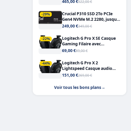
Tout-en-Un, Bluetooth et
465,00 €
522,00 €
Double USB-C
Crucial P310 SSD 2To PCIe
-29%
Gen4 NVMe M.2 2280, jusqu’à
7.100 Mo/s
249,00 €
349,00 €
Logitech G Pro X SE Casque
-22%
Gaming Filaire avec
Microphone Micro
69,00 €
89,00 €
détachable DTS Headphone X
7.1
Logitech G Pro X 2
-44%
Lightspeed Casque audio
bluetooth
151,00 €
269,00 €
Voir tous les bons plans
→