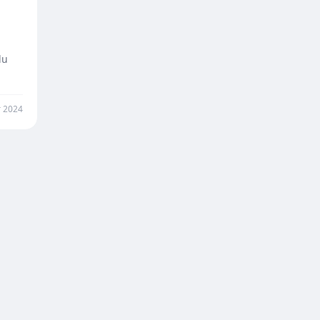
du
r 2024