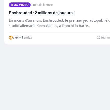
JEUX VIDÉO
2 min de lecture
Enshrouded : 2 millions de joueurs !
En moins d’un mois, Enshrouded, le premier jeu autopublié 
studio allemand Keen Games, a franchi la barre…
AL
alexwilliamlex
20 févrie