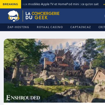
BREAKING
Nouveaux modèles Apple TV et HomePod mini : ce qu’on sait
◆
◆
ZAP-HOSTING
ROYAAL CASINO
CAPTAINCAZ
CRI
✕