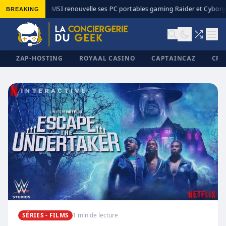
BREAKING
MSI renouvelle ses PC portables gaming Raider et Cyborg 
◆
ZAP-HOSTING
ROYAAL CASINO
CAPTAINCAZ
CRI
✕
SÉRIES - FILMS
1 min de lecture