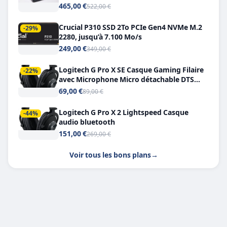
Double USB-C
465,00 €
522,00 €
Crucial P310 SSD 2To PCIe Gen4 NVMe M.2
-29%
2280, jusqu’à 7.100 Mo/s
249,00 €
349,00 €
Logitech G Pro X SE Casque Gaming Filaire
-22%
avec Microphone Micro détachable DTS
Headphone X 7.1
69,00 €
89,00 €
Logitech G Pro X 2 Lightspeed Casque
-44%
audio bluetooth
151,00 €
269,00 €
Voir tous les bons plans
→