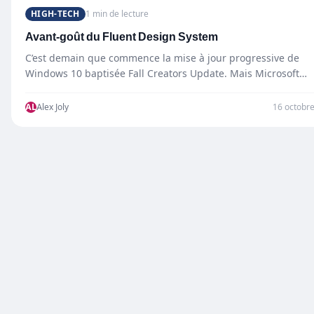
HIGH-TECH
1 min de lecture
Avant-goût du Fluent Design System
C’est demain que commence la mise à jour progressive de
Windows 10 baptisée Fall Creators Update. Mais Microsoft…
AL
Alex Joly
16 octobr