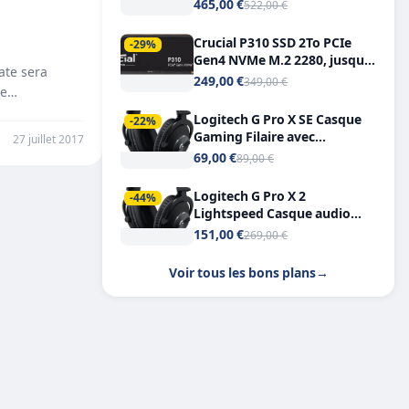
Tout-en-Un, Bluetooth et
465,00 €
522,00 €
Double USB-C
Crucial P310 SSD 2To PCIe
-29%
Gen4 NVMe M.2 2280, jusqu’à
ate sera
7.100 Mo/s
249,00 €
349,00 €
ue…
Logitech G Pro X SE Casque
-22%
Gaming Filaire avec
27 juillet 2017
Microphone Micro
69,00 €
89,00 €
détachable DTS Headphone X
7.1
Logitech G Pro X 2
-44%
Lightspeed Casque audio
bluetooth
151,00 €
269,00 €
Voir tous les bons plans
→