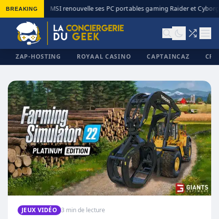
BREAKING
MSI renouvelle ses PC portables gaming Raider et Cyborg 
◆
ZAP-HOSTING
ROYAAL CASINO
CAPTAINCAZ
CRI
✕
JEUX VIDÉO
3 min de lecture