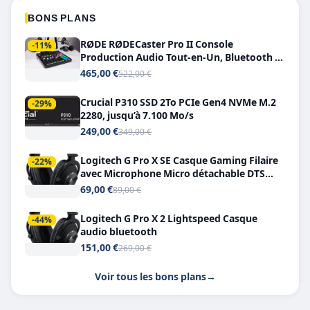
BONS PLANS
RØDE RØDECaster Pro II Console
-11%
Production Audio Tout-en-Un, Bluetooth et
Double USB-C
465,00 €
522,00 €
Crucial P310 SSD 2To PCIe Gen4 NVMe M.2
-29%
2280, jusqu’à 7.100 Mo/s
249,00 €
349,00 €
Logitech G Pro X SE Casque Gaming Filaire
-22%
avec Microphone Micro détachable DTS
Headphone X 7.1
69,00 €
89,00 €
Logitech G Pro X 2 Lightspeed Casque
-44%
audio bluetooth
151,00 €
269,00 €
Voir tous les bons plans
→