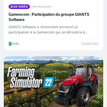
JEUX VIDÉO
2 min de lecture
Gamescom : Participation du groupe GIANTS
Software
GIANTS Software a récemment annoncé sa
participation à la Gamescom qui se déroulera à
Cologne (Allemagne), du 24…
CI
cirilla
9 juillet 2022