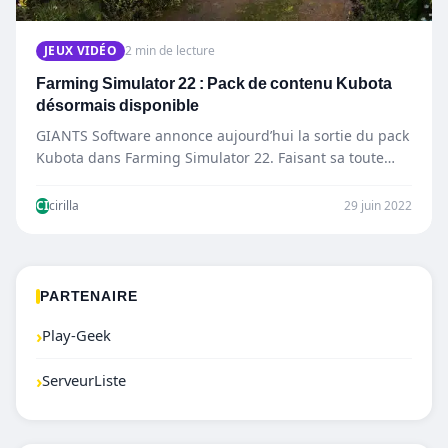
JEUX VIDÉO
2 min de lecture
Farming Simulator 22 : Pack de contenu Kubota
désormais disponible
GIANTS Software annonce aujourd’hui la sortie du pack
Kubota dans Farming Simulator 22. Faisant sa toute
première apparition…
CI
cirilla
29 juin 2022
PARTENAIRE
›
Play-Geek
›
ServeurListe