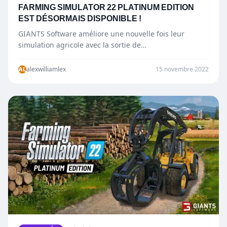
FARMING SIMULATOR 22 PLATINUM EDITION
EST DÉSORMAIS DISPONIBLE !
GIANTS Software améliore une nouvelle fois leur
simulation agricole avec la sortie de
l’extension Platinum et de la Platinum
Edition de Farming Simulator 22.…
AL
alexwilliamlex
15 novembre 2022