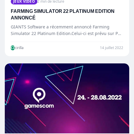
JEUX VIDÉO
2 min de lecture
FARMING SIMULATOR 22 PLATINUM EDITION
ANNONCÉ
GIANTS Software a récemment annoncé Farming
Simulator 22 Platinum Edition.Celui-ci est prévu sur PC,
PS5, PS4, Xbox Series…
CI
cirilla
14 juillet 2022