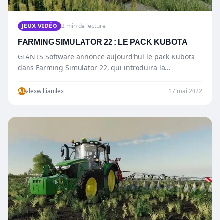
JEUX VIDÉO
2 min de lecture
FARMING SIMULATOR 22 : LE PACK KUBOTA
GIANTS Software annonce aujourd’hui le pack Kubota
dans Farming Simulator 22, qui introduira la
multinationale Kubota, originaire d’Osaka au Japon.…
AL
alexwilliamlex
17 mai 2022