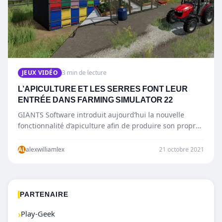
JEUX VIDÉO
3 min de lecture
L’APICULTURE ET LES SERRES FONT LEUR
ENTRÉE DANS FARMING SIMULATOR 22
GIANTS Software introduit aujourd’hui la nouvelle
fonctionnalité d’apiculture afin de produire son propre
miel, mais également l’ajout des serres pour…
AL
alexwilliamlex
21 octobre 2021
PARTENAIRE
›
Play-Geek