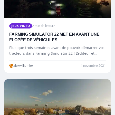
JEUX VIDÉO
2 min de lecture
FARMING SIMULATOR 22 MET EN AVANT UNE
FLOPÉE DE VÉHICULES
Plus que trois semaines avant de pouvoir démarrer vos
tracteurs dans Farming Simulator 22 ! L’éditeur et
développeur GIANTS Software offre aujourd’hui un…
AL
alexwilliamlex
4 novembre 2021