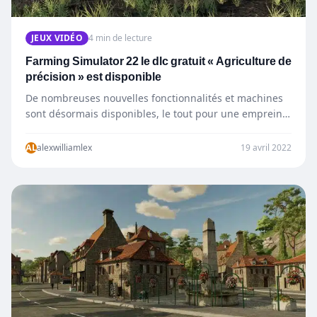
JEUX VIDÉO
4 min de lecture
Farming Simulator 22 le dlc gratuit « Agriculture de
précision » est disponible
De nombreuses nouvelles fonctionnalités et machines
sont désormais disponibles, le tout pour une empreinte
écologique plus faible ! Aujourd’hui,…
AL
alexwilliamlex
19 avril 2022