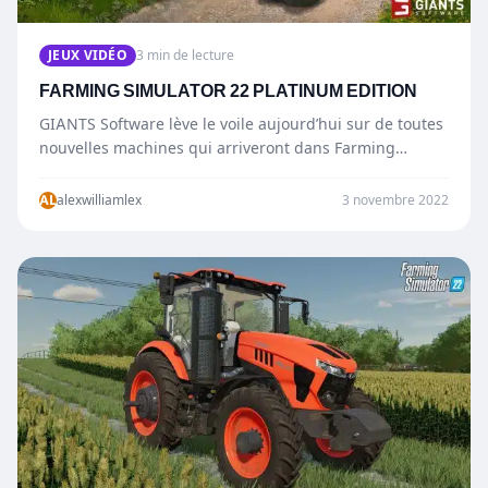
JEUX VIDÉO
3 min de lecture
FARMING SIMULATOR 22 PLATINUM EDITION
GIANTS Software lève le voile aujourd’hui sur de toutes
nouvelles machines qui arriveront dans Farming
Simulator 22 à l’occasion du lancement…
AL
alexwilliamlex
3 novembre 2022