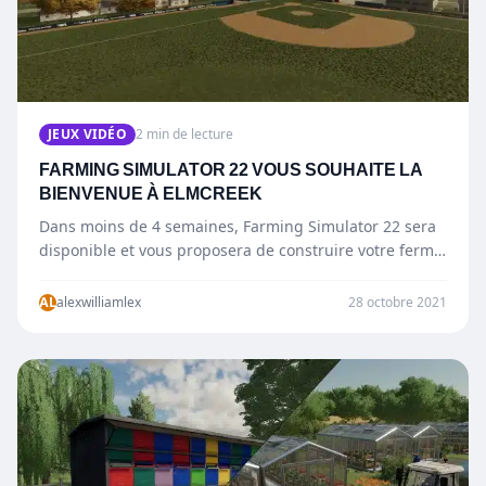
JEUX VIDÉO
2 min de lecture
FARMING SIMULATOR 22 VOUS SOUHAITE LA
BIENVENUE À ELMCREEK
Dans moins de 4 semaines, Farming Simulator 22 sera
disponible et vous proposera de construire votre ferme
sur l’un des…
AL
alexwilliamlex
28 octobre 2021