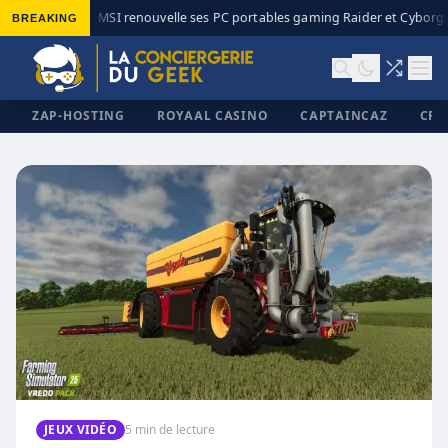
BREAKING
MSI renouvelle ses PC portables gaming Raider et Cyborg a
◆
ZAP-HOSTING
ROYAAL CASINO
CAPTAINCAZ
CRI
✕
JEUX VIDÉO
5 min de lecture