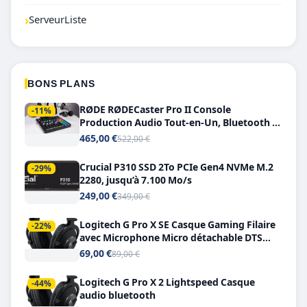
›
ServeurListe
BONS PLANS
RØDE RØDECaster Pro II Console
-11%
Production Audio Tout-en-Un, Bluetooth et
Double USB-C
465,00 €
522,00 €
Crucial P310 SSD 2To PCIe Gen4 NVMe M.2
-29%
2280, jusqu’à 7.100 Mo/s
249,00 €
349,00 €
Logitech G Pro X SE Casque Gaming Filaire
-22%
avec Microphone Micro détachable DTS
Headphone X 7.1
69,00 €
89,00 €
Logitech G Pro X 2 Lightspeed Casque
-44%
audio bluetooth