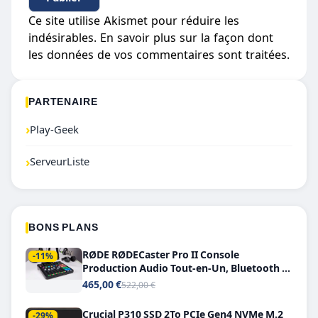
Ce site utilise Akismet pour réduire les
indésirables.
En savoir plus sur la façon dont
les données de vos commentaires sont traitées
.
PARTENAIRE
›
Play-Geek
›
ServeurListe
BONS PLANS
RØDE RØDECaster Pro II Console
-11%
Production Audio Tout-en-Un, Bluetooth et
Double USB-C
465,00 €
522,00 €
Crucial P310 SSD 2To PCIe Gen4 NVMe M.2
-29%