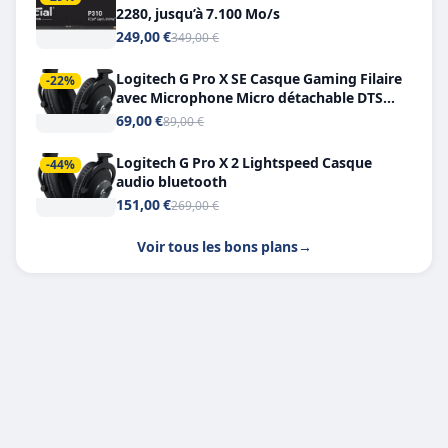
2280, jusqu’à 7.100 Mo/s
249,00 €
349,00 €
Logitech G Pro X SE Casque Gaming Filaire
-22%
avec Microphone Micro détachable DTS
Headphone X 7.1
69,00 €
89,00 €
Logitech G Pro X 2 Lightspeed Casque
-44%
audio bluetooth
151,00 €
269,00 €
Voir tous les bons plans
→