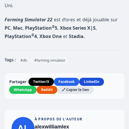
Uni.
Farming Simulator 22
est d’ores et déjà jouable sur
®
PC
,
Mac
,
PlayStation
5
,
Xbox Series X|S
,
®
PlayStation
4
,
Xbox One
et
Stadia.
Tags :
#dlc
#farming simulator
Partager :
Twitter/X
Facebook
LinkedIn
WhatsApp
Reddit
🔗 Copier le lien
À PROPOS DE L'AUTEUR
alexwilliamlex