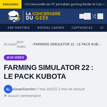
BREAKING
MSI renouvelle ses PC portables gaming Raider et Cyborg a
◆
ZAP-HOSTING
ROYAAL CASINO
CAPTAINCAZ
CRI
Jeux
Accueil
/
/
FARMING SIMULATOR 22 : LE PACK KUBOTA
Vidéo
✕
JEUX VIDÉO
FARMING SIMULATOR 22 :
LE PACK KUBOTA
alexwilliamlex
17 mai 2022
🕐 2 min de lecture
💬 Aucun commentaire