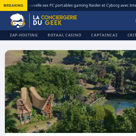
BREAKING
MSI renouvelle ses PC portables gaming Raider et Cyborg avec Intel C
◆
ZAP-HOSTING
ROYAAL CASINO
CAPTAINCAZ
CRI
✕