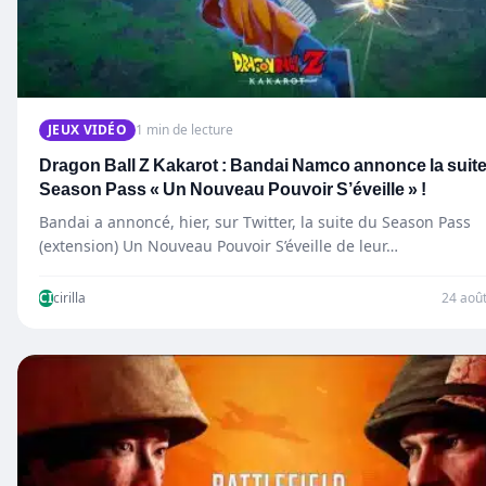
JEUX VIDÉO
1 min de lecture
Dragon Ball Z Kakarot : Bandai Namco annonce la suit
Season Pass « Un Nouveau Pouvoir S’éveille » !
Bandai a annoncé, hier, sur Twitter, la suite du Season Pass
(extension) Un Nouveau Pouvoir S’éveille de leur…
CI
cirilla
24 aoû