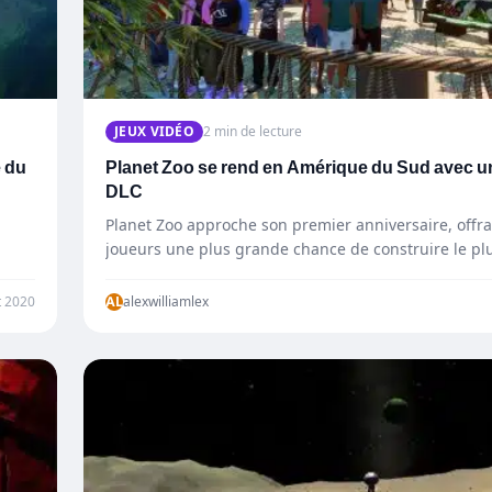
JEUX VIDÉO
2 min de lecture
e du
Planet Zoo se rend en Amérique du Sud avec 
DLC
Planet Zoo approche son premier anniversaire, offr
joueurs une plus grande chance de construire le p
t 2020
AL
alexwilliamlex