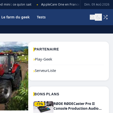
i : ce qu’on sait
AppleCare One en France : prix, couverture et limi
Dim. 09 Aoû 2026
◆
Le farm du geek
Tests
PARTENAIRE
›
Play-Geek
›
ServeurListe
BONS PLANS
RØDE RØDECaster Pro II
-11%
Console Production Audio