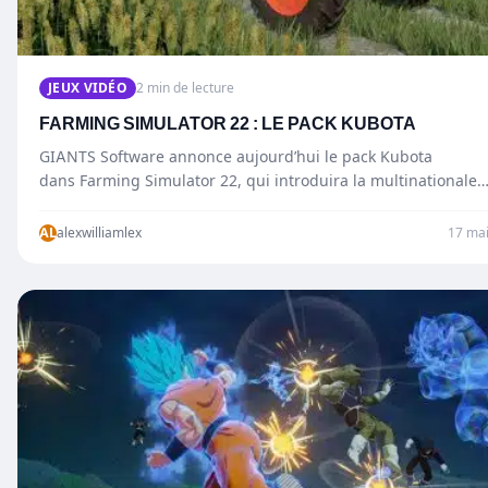
JEUX VIDÉO
2 min de lecture
FARMING SIMULATOR 22 : LE PACK KUBOTA
GIANTS Software annonce aujourd’hui le pack Kubota
dans Farming Simulator 22, qui introduira la multinationale
Kubota, originaire d’Osaka au Japon.…
AL
alexwilliamlex
17 ma