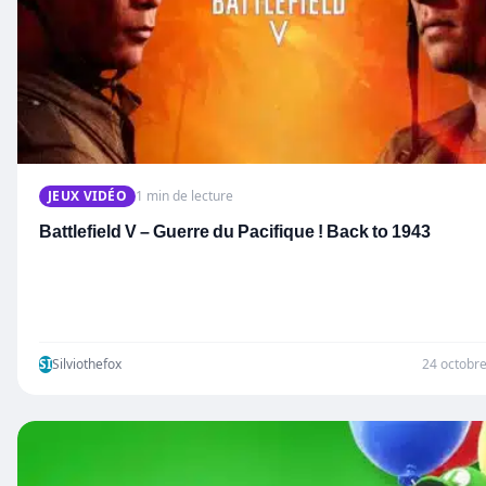
JEUX VIDÉO
1 min de lecture
Battlefield V – Guerre du Pacifique ! Back to 1943
SI
Silviothefox
24 octobr