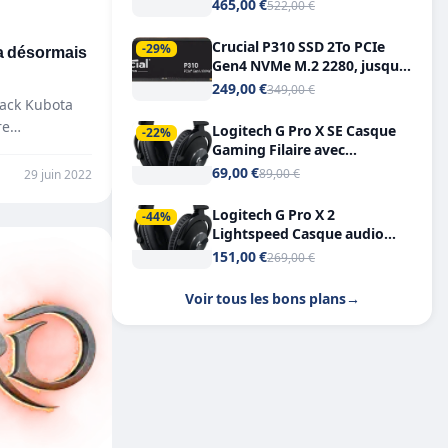
Tout-en-Un, Bluetooth et
465,00 €
522,00 €
Double USB-C
Crucial P310 SSD 2To PCIe
a désormais
-29%
Gen4 NVMe M.2 2280, jusqu’à
7.100 Mo/s
249,00 €
349,00 €
pack Kubota
re
Logitech G Pro X SE Casque
-22%
Gaming Filaire avec
Microphone Micro
69,00 €
89,00 €
29 juin 2022
détachable DTS Headphone X
7.1
Logitech G Pro X 2
-44%
Lightspeed Casque audio
bluetooth
151,00 €
269,00 €
Voir tous les bons plans
→