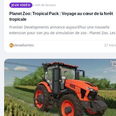
JEUX VIDÉO
2 min de lecture
Planet Zoo: Tropical Pack : Voyage au cœur de la forêt
tropicale
Frontier Developments annonce aujourd’hui une nouvelle
extension pour son jeu de simulation de zoo : Planet Zoo. Les
joueurs pourront découvrir les incroyables habitants…
AL
alexwilliamlex
27 mars