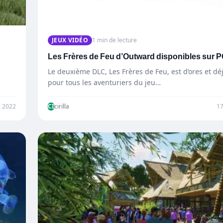
JEUX VIDÉO
1 min de lecture
Les Frères de Feu d’Outward disponibles sur 
Le deuxième DLC, Les Frères de Feu, est d’ores et dé
pour tous les aventuriers du jeu…
i 2022
CI
cirilla
1