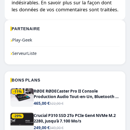
indésirables.
En savoir plus sur la façon dont
les données de vos commentaires sont traitées
.
PARTENAIRE
›
Play-Geek
›
ServeurListe
BONS PLANS
RØDE RØDECaster Pro II Console
-11%
Production Audio Tout-en-Un, Bluetooth et
Double USB-C
465,00 €
522,00 €
Crucial P310 SSD 2To PCIe Gen4 NVMe M.2
-29%
2280, jusqu’à 7.100 Mo/s
249,00 €
349,00 €