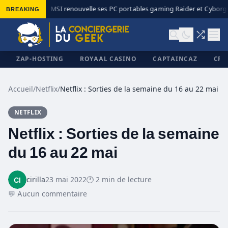
BREAKING
MSI renouvelle ses PC portables gaming Raider et Cyborg a
◆
ZAP-HOSTING
ROYAAL CASINO
CAPTAINCAZ
CRI
Accueil
/
Netflix
/
Netflix : Sorties de la semaine du 16 au 22 mai
NETFLIX
✕
Netflix : Sorties de la semaine
du 16 au 22 mai
cirilla
23 mai 2022
🕐 2 min de lecture
💬 Aucun commentaire