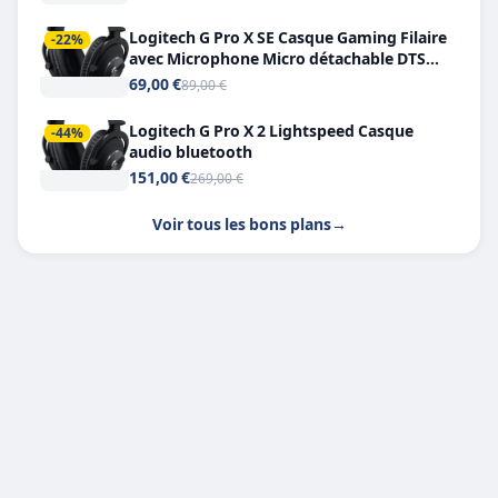
Logitech G Pro X SE Casque Gaming Filaire
-22%
avec Microphone Micro détachable DTS
Headphone X 7.1
69,00 €
89,00 €
Logitech G Pro X 2 Lightspeed Casque
-44%
audio bluetooth
151,00 €
269,00 €
Voir tous les bons plans
→