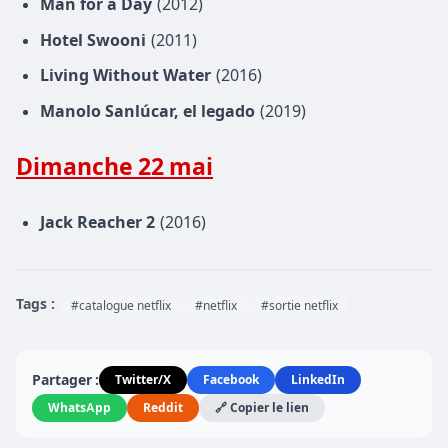
Man for a Day
(2012)
Hotel Swooni
(2011)
Living Without Water
(2016)
Manolo Sanlúcar, el legado
(2019)
Dimanche 22 mai
Jack Reacher 2
(2016)
Tags :
#catalogue netflix
#netflix
#sortie netflix
Partager :
Twitter/X
Facebook
LinkedIn
WhatsApp
Reddit
🔗 Copier le lien