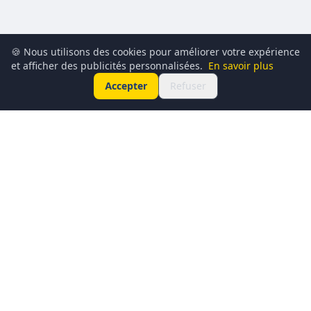
🍪 Nous utilisons des cookies pour améliorer votre expérience
et afficher des publicités personnalisées.
En savoir plus
Accepter
Refuser
Conciergerie du Geek est un média dédié à l’actualité
technologique, au gaming, à la culture geek et au