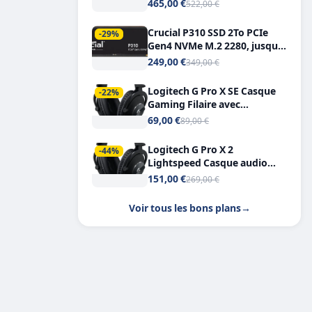
Tout-en-Un, Bluetooth et
465,00 €
522,00 €
Double USB-C
Crucial P310 SSD 2To PCIe
-29%
Gen4 NVMe M.2 2280, jusqu’à
7.100 Mo/s
249,00 €
349,00 €
Logitech G Pro X SE Casque
-22%
Gaming Filaire avec
Microphone Micro
69,00 €
89,00 €
détachable DTS Headphone X
7.1
Logitech G Pro X 2
-44%
Lightspeed Casque audio
bluetooth
151,00 €
269,00 €
Voir tous les bons plans
→