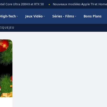
tel Core Ultra 200HX et RTX 50
Nouveaux modèles Apple TV et HomePod
◆
High-Tech
Jeux Vidéo
Séries - Films
Bons Plans
TIQUEJEU