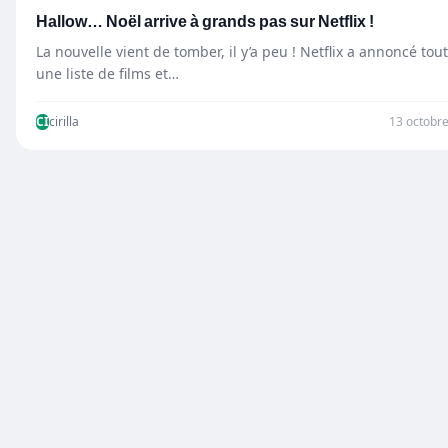
Hallow… Noël arrive à grands pas sur Netflix !
La nouvelle vient de tomber, il y’a peu ! Netflix a annoncé tou
une liste de films et…
CI
cirilla
13 octobr