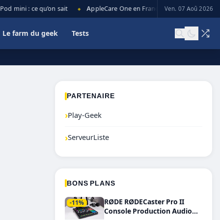
 mini : ce qu’on sait
AppleCare One en France : prix, couverture et 
Ven. 07 Aoû 2026
◆
Le farm du geek
Tests
PARTENAIRE
›
Play-Geek
›
ServeurListe
BONS PLANS
RØDE RØDECaster Pro II
-11%
Console Production Audio