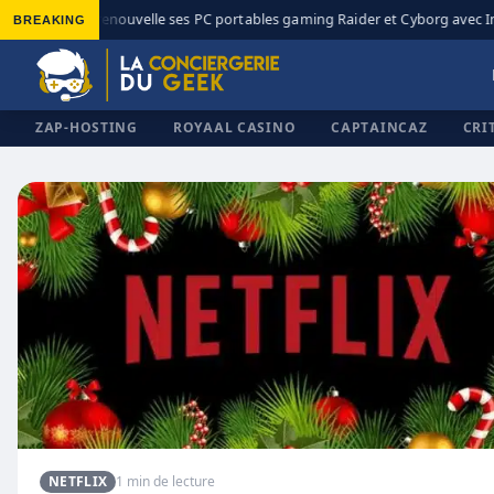
BREAKING
MSI renouvelle ses PC portables gaming Raider et Cyborg avec In
◆
ZAP-HOSTING
ROYAAL CASINO
CAPTAINCAZ
CRI
✕
NETFLIX
1 min de lecture