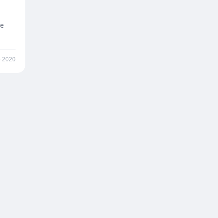
te
e 2020