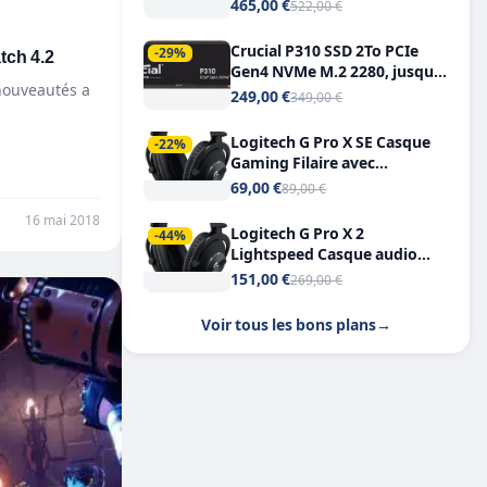
Tout-en-Un, Bluetooth et
465,00 €
522,00 €
Double USB-C
Crucial P310 SSD 2To PCIe
atch 4.2
-29%
Gen4 NVMe M.2 2280, jusqu’à
 nouveautés a
7.100 Mo/s
249,00 €
349,00 €
Logitech G Pro X SE Casque
-22%
Gaming Filaire avec
Microphone Micro
69,00 €
89,00 €
détachable DTS Headphone X
16 mai 2018
7.1
Logitech G Pro X 2
-44%
Lightspeed Casque audio
bluetooth
151,00 €
269,00 €
Voir tous les bons plans
→