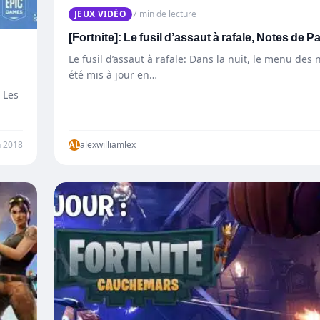
JEUX VIDÉO
7 min de lecture
[Fortnite]: Le fusil d’assaut à rafale, Notes de P
Le fusil d’assaut à rafale: Dans la nuit, le menu des
été mis à jour en…
 Les
n 2018
AL
alexwilliamlex