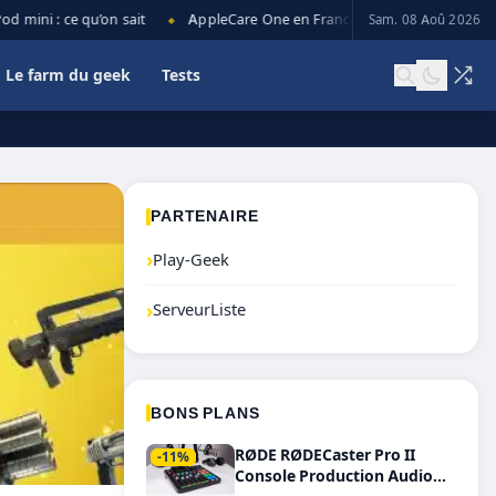
mini : ce qu’on sait
AppleCare One en France : prix, couverture et l
Sam. 08 Aoû 2026
◆
Le farm du geek
Tests
PARTENAIRE
›
Play-Geek
›
ServeurListe
BONS PLANS
RØDE RØDECaster Pro II
-11%
Console Production Audio