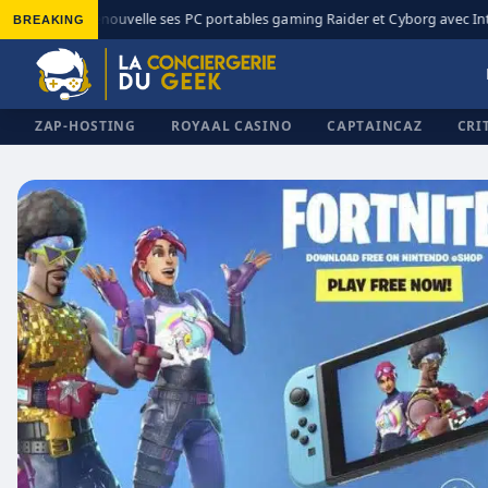
BREAKING
MSI renouvelle ses PC portables gaming Raider et Cyborg avec Inte
◆
ZAP-HOSTING
ROYAAL CASINO
CAPTAINCAZ
CRI
✕