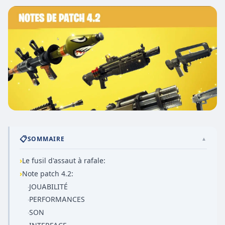
📋
SOMMAIRE
▲
›
Le fusil d'assaut à rafale:
›
Note patch 4.2:
JOUABILITÉ
·
PERFORMANCES
·
SON
·