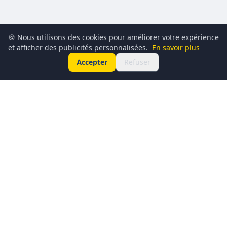
🍪 Nous utilisons des cookies pour améliorer votre expérience
et afficher des publicités personnalisées.
En savoir plus
Accepter
Refuser
Conciergerie du Geek est un média dédié à l’actualité
technologique, au gaming, à la culture geek et au