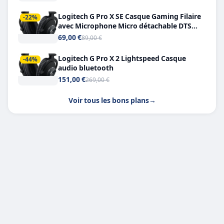
Logitech G Pro X SE Casque Gaming Filaire
-22%
avec Microphone Micro détachable DTS
Headphone X 7.1
69,00 €
89,00 €
Logitech G Pro X 2 Lightspeed Casque
-44%
audio bluetooth
151,00 €
269,00 €
Voir tous les bons plans
→