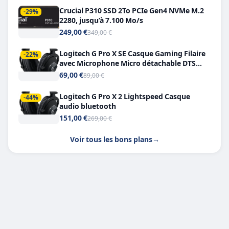
Crucial P310 SSD 2To PCIe Gen4 NVMe M.2
-29%
2280, jusqu’à 7.100 Mo/s
249,00 €
349,00 €
Logitech G Pro X SE Casque Gaming Filaire
-22%
avec Microphone Micro détachable DTS
Headphone X 7.1
69,00 €
89,00 €
Logitech G Pro X 2 Lightspeed Casque
-44%
audio bluetooth
151,00 €
269,00 €
Voir tous les bons plans
→