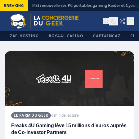
BREAKING
MSI renouvelle ses PC portables gaming Raider et Cyborg 
◆
ZAP-HOSTING
ROYAAL CASINO
CAPTAINCAZ
CRI
✕
LE FARM DU GEEK
4 min de lecture
Freaks 4U Gaming lève 15 millions d’euros auprès
de Co-Investor Partners