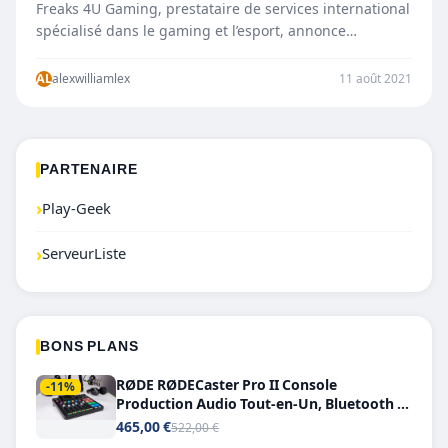
Freaks 4U Gaming, prestataire de services international
spécialisé dans le gaming et l’esport, annonce
aujourd’hui un investissement de 15…
AL
alexwilliamlex
11 août 2021
PARTENAIRE
›
Play-Geek
›
ServeurListe
BONS PLANS
RØDE RØDECaster Pro II Console
-11%
Production Audio Tout-en-Un, Bluetooth et
Double USB-C
465,00 €
522,00 €