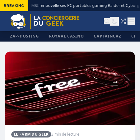
BREAKING
MSI renouvelle ses PC portables gaming Raider et Cyborg a
◆
ZAP-HOSTING
ROYAAL CASINO
CAPTAINCAZ
CRI
✕
LE FARM DU GEEK
3 min de lecture