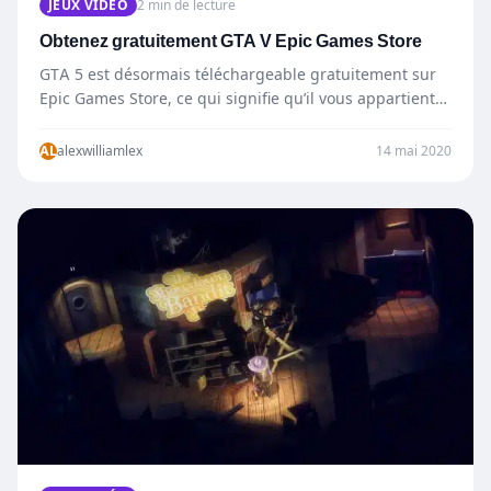
JEUX VIDÉO
2 min de lecture
Obtenez gratuitement GTA V Epic Games Store
GTA 5 est désormais téléchargeable gratuitement sur
Epic Games Store, ce qui signifie qu’il vous appartient
de le conserver…
AL
alexwilliamlex
14 mai 2020