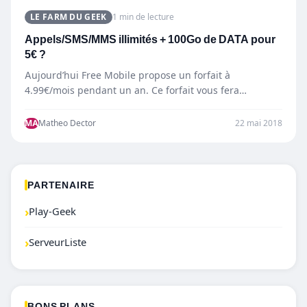
LE FARM DU GEEK
1 min de lecture
Appels/SMS/MMS illimités + 100Go de DATA pour
5€ ?
Aujourd’hui Free Mobile propose un forfait à
4.99€/mois pendant un an. Ce forfait vous fera
bénéficier de :…
MA
Matheo Dector
22 mai 2018
PARTENAIRE
›
Play-Geek
›
ServeurListe
BONS PLANS