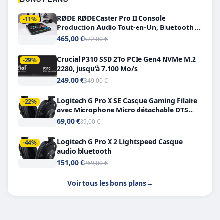
RØDE RØDECaster Pro II Console
-11%
Production Audio Tout-en-Un, Bluetooth et
Double USB-C
465,00 €
522,00 €
Crucial P310 SSD 2To PCIe Gen4 NVMe M.2
-29%
2280, jusqu’à 7.100 Mo/s
249,00 €
349,00 €
Logitech G Pro X SE Casque Gaming Filaire
-22%
avec Microphone Micro détachable DTS
Headphone X 7.1
69,00 €
89,00 €
Logitech G Pro X 2 Lightspeed Casque
-44%
audio bluetooth
151,00 €
269,00 €
Voir tous les bons plans
→