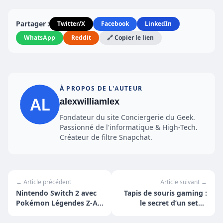
Partager :
Twitter/X
Facebook
LinkedIn
WhatsApp
Reddit
🔗 Copier le lien
À PROPOS DE L'AUTEUR
alexwilliamlex
Fondateur du site Conciergerie du Geek.
Passionné de l'informatique & High-Tech.
Créateur de filtre Snapchat.
← Article précédent
Article suivant →
Nintendo Switch 2 avec
Tapis de souris gaming :
Pokémon Légendes Z‑A :
le secret d’un setup
déjà en précommande
précis, confortable et
stylé