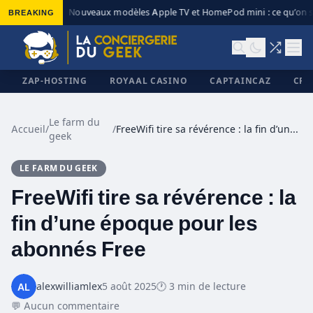
BREAKING
Nouveaux modèles Apple TV et HomePod mini : ce qu’on sa
◆
ZAP-HOSTING
ROYAAL CASINO
CAPTAINCAZ
CRI
Le farm du
Accueil
/
/
FreeWifi tire sa révérence : la fin d’une époque pour les abonnés Free
geek
✕
LE FARM DU GEEK
FreeWifi tire sa révérence : la
fin d’une époque pour les
abonnés Free
alexwilliamlex
5 août 2025
🕐 3 min de lecture
💬 Aucun commentaire