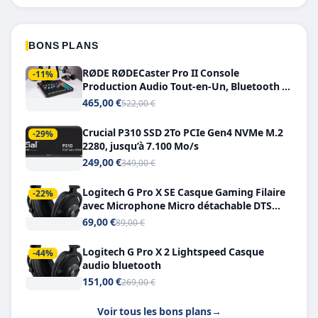
BONS PLANS
RØDE RØDECaster Pro II Console
-11%
Production Audio Tout-en-Un, Bluetooth et
Double USB-C
465,00 €
522,00 €
Crucial P310 SSD 2To PCIe Gen4 NVMe M.2
-29%
2280, jusqu’à 7.100 Mo/s
249,00 €
349,00 €
Logitech G Pro X SE Casque Gaming Filaire
-22%
avec Microphone Micro détachable DTS
Headphone X 7.1
69,00 €
89,00 €
Logitech G Pro X 2 Lightspeed Casque
-44%
audio bluetooth
151,00 €
269,00 €
Voir tous les bons plans
→