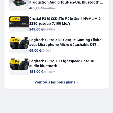
Production Audio Tout-en-Un, Bluetooth et
Double USB-C
465,00 €
522,00 €
Crucial P310 SSD 2To PCIe Gen4 NVMe M.2
-29%
2280, jusqu’à 7.100 Mo/s
249,00 €
349,00 €
Logitech G Pro X SE Casque Gaming Filaire
-22%
avec Microphone Micro détachable DTS
Headphone X 7.1
69,00 €
89,00 €
Logitech G Pro X 2 Lightspeed Casque
-44%
audio bluetooth
151,00 €
269,00 €
Voir tous les bons plans
→