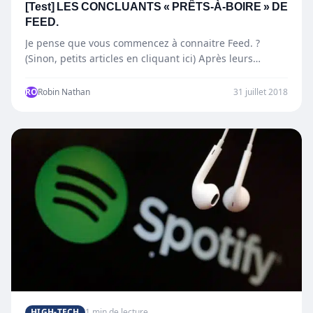
[Test] LES CONCLUANTS « PRÊTS-À-BOIRE » DE
FEED.
Je pense que vous commencez à connaitre Feed. ?
(Sinon, petits articles en cliquant ici) Après leurs
derrières…
RO
Robin Nathan
31 juillet 2018
HIGH-TECH
1 min de lecture