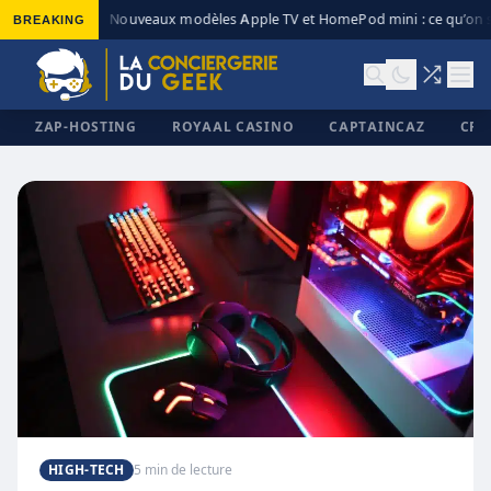
BREAKING
Nouveaux modèles Apple TV et HomePod mini : ce qu’on s
◆
ZAP-HOSTING
ROYAAL CASINO
CAPTAINCAZ
CRI
✕
HIGH-TECH
5 min de lecture