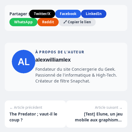
Partager :
Twitter/X
Facebook
LinkedIn
WhatsApp
Reddit
🔗 Copier le lien
À PROPOS DE L'AUTEUR
alexwilliamlex
Fondateur du site Conciergerie du Geek.
Passionné de l'informatique & High-Tech.
Créateur de filtre Snapchat.
← Article précédent
Article suivant →
The Predator ; vaut-il le
[Test] Elune, un jeu
coup ?
mobile aux graphismes
magnifiques.