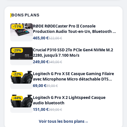
BONS PLANS
RØDE RØDECaster Pro II Console
-11%
Production Audio Tout-en-Un, Bluetooth et
Double USB-C
465,00 €
522,00 €
Crucial P310 SSD 2To PCIe Gen4 NVMe M.2
-29%
2280, jusqu’à 7.100 Mo/s
249,00 €
349,00 €
Logitech G Pro X SE Casque Gaming Filaire
-22%
avec Microphone Micro détachable DTS
Headphone X 7.1
69,00 €
89,00 €
Logitech G Pro X 2 Lightspeed Casque
-44%
audio bluetooth
151,00 €
269,00 €
Voir tous les bons plans
→