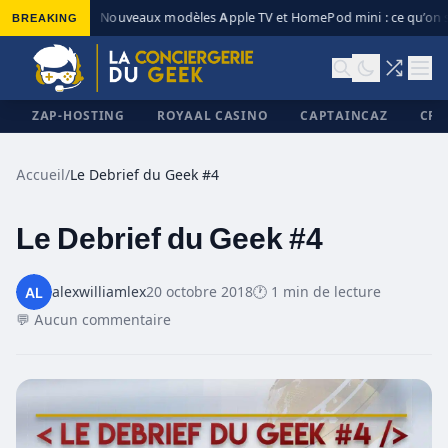
BREAKING
Nouveaux modèles Apple TV et HomePod mini : ce qu’on s
◆
ZAP-HOSTING
ROYAAL CASINO
CAPTAINCAZ
CRI
Accueil
/
Le Debrief du Geek #4
Le Debrief du Geek #4
✕
alexwilliamlex
20 octobre 2018
🕐 1 min de lecture
💬 Aucun commentaire