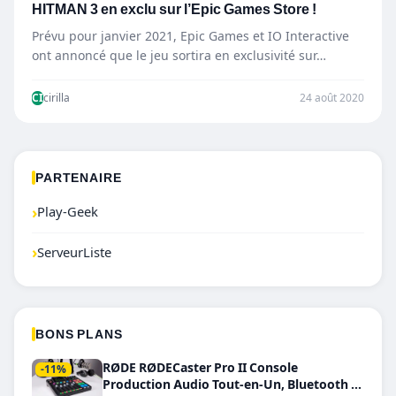
HITMAN 3 en exclu sur l’Epic Games Store !
Prévu pour janvier 2021, Epic Games et IO Interactive
ont annoncé que le jeu sortira en exclusivité sur…
CI
cirilla
24 août 2020
PARTENAIRE
›
Play-Geek
›
ServeurListe
BONS PLANS
RØDE RØDECaster Pro II Console
-11%
Production Audio Tout-en-Un, Bluetooth et