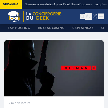
BREAKING
Nouveaux modèles Apple TV et HomePod mini : ce qu’on s
◆
ZAP-HOSTING
ROYAAL CASINO
CAPTAINCAZ
CRI
✕
2 min de lecture