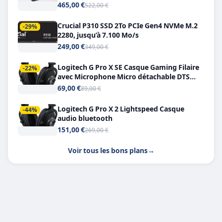
Double USB-C
465,00 €
522,00 €
Crucial P310 SSD 2To PCIe Gen4 NVMe M.2
-29%
2280, jusqu’à 7.100 Mo/s
249,00 €
349,00 €
Logitech G Pro X SE Casque Gaming Filaire
-22%
avec Microphone Micro détachable DTS
Headphone X 7.1
69,00 €
89,00 €
Logitech G Pro X 2 Lightspeed Casque
-44%
audio bluetooth
151,00 €
269,00 €
Voir tous les bons plans
→