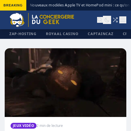
BREAKING
Nouveaux modèles Apple TV et HomePod mini : ce qu’on s
◆
ZAP-HOSTING
ROYAAL CASINO
CAPTAINCAZ
CRI
✕
JEUX VIDÉO
2 min de lecture