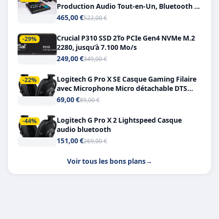
Production Audio Tout-en-Un, Bluetooth et
Double USB-C
465,00 €
522,00 €
Crucial P310 SSD 2To PCIe Gen4 NVMe M.2
-29%
2280, jusqu’à 7.100 Mo/s
249,00 €
349,00 €
Logitech G Pro X SE Casque Gaming Filaire
-22%
avec Microphone Micro détachable DTS
Headphone X 7.1
69,00 €
89,00 €
Logitech G Pro X 2 Lightspeed Casque
-44%
audio bluetooth
151,00 €
269,00 €
Voir tous les bons plans
→