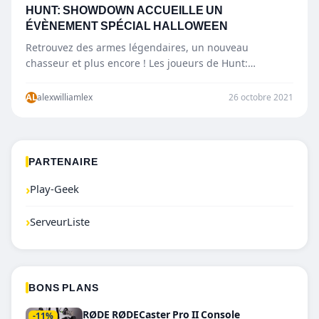
HUNT: SHOWDOWN ACCUEILLE UN
ÉVÈNEMENT SPÉCIAL HALLOWEEN
Retrouvez des armes légendaires, un nouveau
chasseur et plus encore ! Les joueurs de Hunt:
Showdown pourront une fois de plus…
AL
alexwilliamlex
26 octobre 2021
PARTENAIRE
›
Play-Geek
›
ServeurListe
BONS PLANS
RØDE RØDECaster Pro II Console
-11%