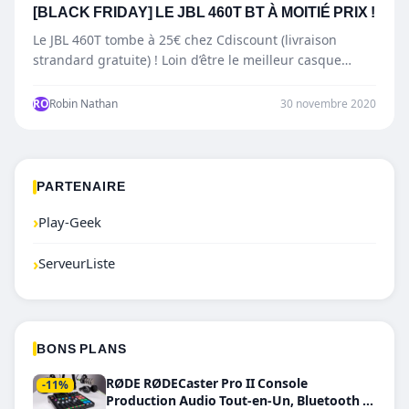
[BLACK FRIDAY] LE JBL 460T BT À MOITIÉ PRIX !
Le JBL 460T tombe à 25€ chez Cdiscount (livraison
strandard gratuite) ! Loin d’être le meilleur casque
audio,…
RO
Robin Nathan
30 novembre 2020
PARTENAIRE
›
Play-Geek
›
ServeurListe
BONS PLANS
RØDE RØDECaster Pro II Console
-11%
Production Audio Tout-en-Un, Bluetooth et