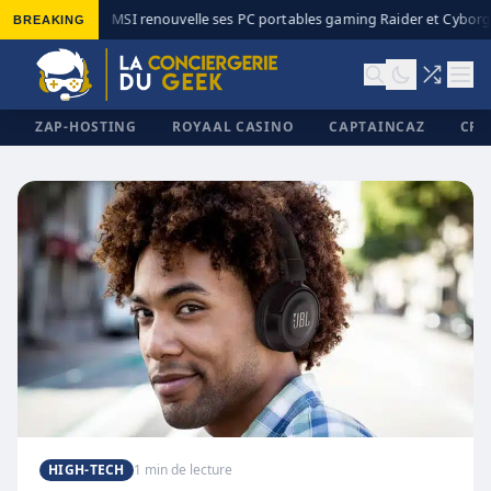
BREAKING
MSI renouvelle ses PC portables gaming Raider et Cyborg 
◆
ZAP-HOSTING
ROYAAL CASINO
CAPTAINCAZ
CRI
✕
HIGH-TECH
1 min de lecture