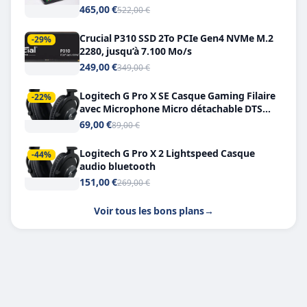
Double USB-C
465,00 €
522,00 €
Crucial P310 SSD 2To PCIe Gen4 NVMe M.2
-29%
2280, jusqu’à 7.100 Mo/s
249,00 €
349,00 €
Logitech G Pro X SE Casque Gaming Filaire
-22%
avec Microphone Micro détachable DTS
Headphone X 7.1
69,00 €
89,00 €
Logitech G Pro X 2 Lightspeed Casque
-44%
audio bluetooth
151,00 €
269,00 €
Voir tous les bons plans
→