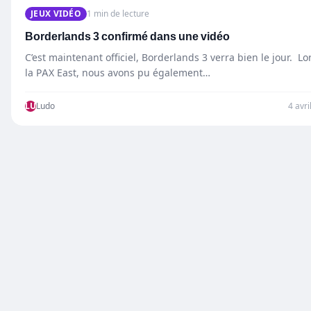
JEUX VIDÉO
1 min de lecture
Borderlands 3 confirmé dans une vidéo
C’est maintenant officiel, Borderlands 3 verra bien le jour. Lo
la PAX East, nous avons pu également…
LU
Ludo
4 avri