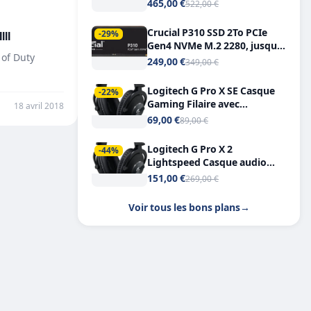
Tout-en-Un, Bluetooth et
465,00 €
522,00 €
Double USB-C
Crucial P310 SSD 2To PCIe
II
-29%
Gen4 NVMe M.2 2280, jusqu’à
 of Duty
7.100 Mo/s
249,00 €
349,00 €
Logitech G Pro X SE Casque
-22%
Gaming Filaire avec
18 avril 2018
Microphone Micro
69,00 €
89,00 €
détachable DTS Headphone X
7.1
Logitech G Pro X 2
-44%
Lightspeed Casque audio
bluetooth
151,00 €
269,00 €
Voir tous les bons plans
→