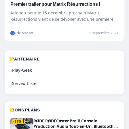
Premier trailer pour Matrix Résurrections !
Attendu pour le 15 décembre prochain Matrix
Résurrections vient de se dévoiler avec une première
bande-annonce. 18 ans…
ER
Eric Masset
9 septembre 2021
PARTENAIRE
›
Play-Geek
›
ServeurListe
BONS PLANS
RØDE RØDECaster Pro II Console
-11%
Production Audio Tout-en-Un, Bluetooth et