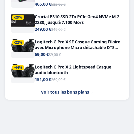
Double USB-C
465,00 €
522,00 €
Crucial P310 SSD 2To PCIe Gen4 NVMe M.2
-29%
2280, jusqu’à 7.100 Mo/s
249,00 €
349,00 €
Logitech G Pro X SE Casque Gaming Filaire
-22%
avec Microphone Micro détachable DTS
Headphone X 7.1
69,00 €
89,00 €
Logitech G Pro X 2 Lightspeed Casque
-44%
audio bluetooth
151,00 €
269,00 €
Voir tous les bons plans
→