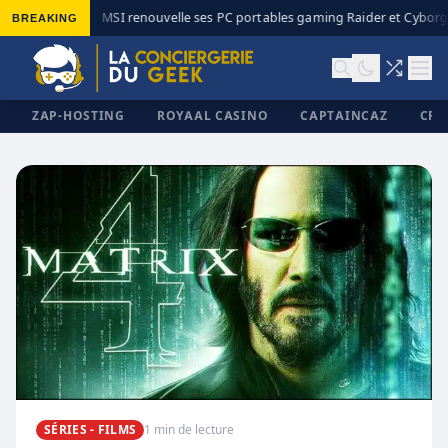
BREAKING
MSI renouvelle ses PC portables gaming Raider et Cyborg 
◆
ZAP-HOSTING
ROYAAL CASINO
CAPTAINCAZ
CRI
✕
SÉRIES - FILMS
1 min de lecture