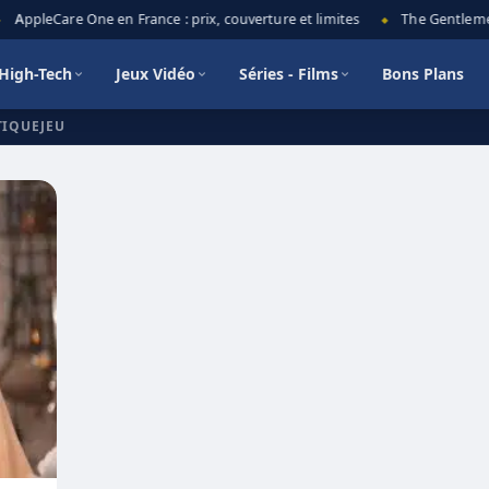
AppleCare One en France : prix, couverture et limites
The Gentlemen 
◆
High-Tech
Jeux Vidéo
Séries - Films
Bons Plans
TIQUEJEU