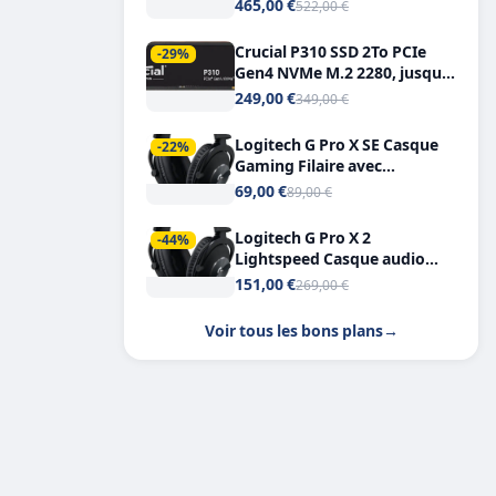
Tout-en-Un, Bluetooth et
465,00 €
522,00 €
Double USB-C
Crucial P310 SSD 2To PCIe
-29%
Gen4 NVMe M.2 2280, jusqu’à
7.100 Mo/s
249,00 €
349,00 €
Logitech G Pro X SE Casque
-22%
Gaming Filaire avec
Microphone Micro
69,00 €
89,00 €
détachable DTS Headphone X
7.1
Logitech G Pro X 2
-44%
Lightspeed Casque audio
bluetooth
151,00 €
269,00 €
Voir tous les bons plans
→