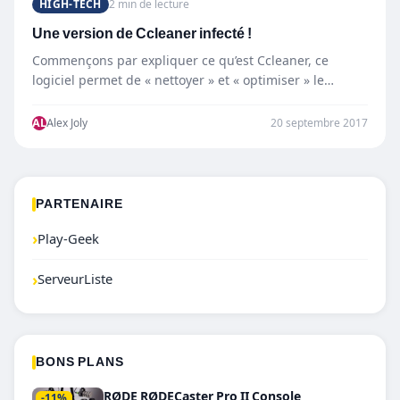
HIGH-TECH
2 min de lecture
Une version de Ccleaner infecté !
Commençons par expliquer ce qu’est Ccleaner, ce
logiciel permet de « nettoyer » et « optimiser » le
système d’exploitation. Il est…
AL
Alex Joly
20 septembre 2017
PARTENAIRE
›
Play-Geek
›
ServeurListe
BONS PLANS
RØDE RØDECaster Pro II Console
-11%