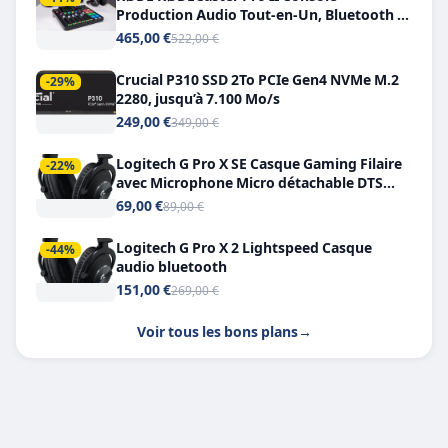
Production Audio Tout-en-Un, Bluetooth et
Double USB-C
465,00 €
522,00 €
Crucial P310 SSD 2To PCIe Gen4 NVMe M.2
-29%
2280, jusqu’à 7.100 Mo/s
249,00 €
349,00 €
Logitech G Pro X SE Casque Gaming Filaire
-22%
avec Microphone Micro détachable DTS
Headphone X 7.1
69,00 €
89,00 €
Logitech G Pro X 2 Lightspeed Casque
-44%
audio bluetooth
151,00 €
269,00 €
Voir tous les bons plans
→