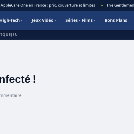
ppleCare One en France : prix, couverture et limites
The Gentlemen sai
◆
High-Tech
Jeux Vidéo
Séries - Films
Bons Plans
TIQUEJEU
nfecté !
ommentaire