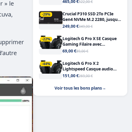
Tout-en-Un, Bluetooth et
465,00 €
522,00 €
r » le
Double USB-C
cuva,
Crucial P310 SSD 2To PCIe
-29%
Gen4 NVMe M.2 2280, jusqu’à
7.100 Mo/s
249,00 €
349,00 €
Logitech G Pro X SE Casque
-22%
supprimer
Gaming Filaire avec
Microphone Micro
69,00 €
89,00 €
d’autre
détachable DTS Headphone X
7.1
Logitech G Pro X 2
-44%
Lightspeed Casque audio
bluetooth
151,00 €
269,00 €
Voir tous les bons plans
→