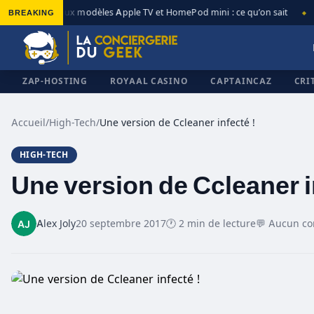
BREAKING
Nouveaux modèles Apple TV et HomePod mini : ce qu’on sait
A
◆
◆
ZAP-HOSTING
ROYAAL CASINO
CAPTAINCAZ
CRI
Accueil
/
High-Tech
/
Une version de Ccleaner infecté !
HIGH-TECH
✕
Une version de Ccleaner i
Alex Joly
20 septembre 2017
🕐 2 min de lecture
💬 Aucun c