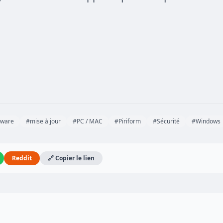
ware
#mise à jour
#PC / MAC
#Piriform
#Sécurité
#Windows
Reddit
🔗 Copier le lien