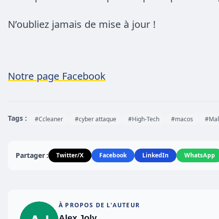
N’oubliez jamais de mise à jour !
Notre page Facebook
Tags :
#Ccleaner
#cyber attaque
#High-Tech
#macos
#Mal
Partager :
Twitter/X
Facebook
LinkedIn
WhatsApp
À PROPOS DE L'AUTEUR
Alex Joly