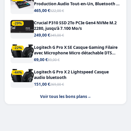
Production Audio Tout-en-Un, Bluetooth et
Double USB-C
465,00 €
522,00 €
Crucial P310 SSD 2To PCIe Gen4 NVMe M.2
-29%
2280, jusqu’à 7.100 Mo/s
249,00 €
349,00 €
Logitech G Pro X SE Casque Gaming Filaire
-22%
avec Microphone Micro détachable DTS
Headphone X 7.1
69,00 €
89,00 €
Logitech G Pro X 2 Lightspeed Casque
-44%
audio bluetooth
151,00 €
269,00 €
Voir tous les bons plans
→