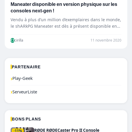
Maneater disponible en version physique sur les
consoles next-gen !
Vendu à plus d’un million d’exemplaires dans le monde,
le shARkPG Maneater est dès à présent disponible en…
CI
cirilla
11 novembre 2020
PARTENAIRE
›
Play-Geek
›
ServeurListe
BONS PLANS
RØDE RØDECaster Pro II Console
-11%