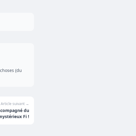
 choses (du
Article suivant →
 accompagné du
mystérieux Fi !