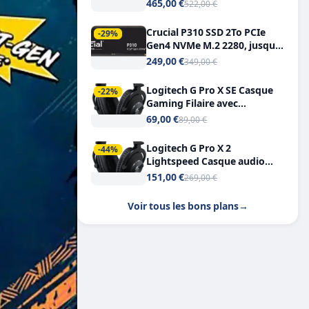
Tout-en-Un, Bluetooth et
465,00 €
522,00 €
Double USB-C
Crucial P310 SSD 2To PCIe
-29%
Gen4 NVMe M.2 2280, jusqu’à
7.100 Mo/s
249,00 €
349,00 €
Logitech G Pro X SE Casque
-22%
Gaming Filaire avec
Microphone Micro
69,00 €
89,00 €
détachable DTS Headphone X
7.1
Logitech G Pro X 2
-44%
Lightspeed Casque audio
bluetooth
151,00 €
269,00 €
Voir tous les bons plans
→