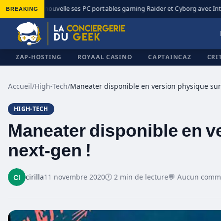
BREAKING
MSI renouvelle ses PC portables gaming Raider et Cyborg avec Intel 
◆
ZAP-HOSTING
ROYAAL CASINO
CAPTAINCAZ
CRI
Accueil
/
High-Tech
/
HIGH-TECH
✕
Maneater disponible en v
next-gen !
cirilla
11 novembre 2020
🕐 2 min de lecture
💬 Aucun comm