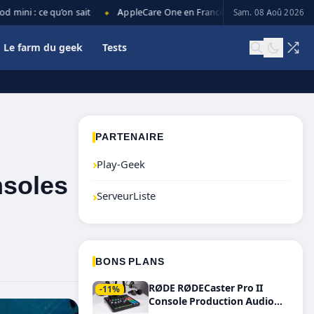
i : ce qu’on sait
AppleCare One en France : prix, couverture et limi
Sam. 08 Aoû 2026
◆
Le farm du geek
Tests
PARTENAIRE
›
Play-Geek
nsoles
›
ServeurListe
BONS PLANS
RØDE RØDECaster Pro II
-11%
Console Production Audio