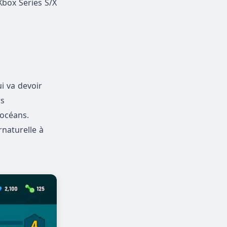
Xbox Series S/X
i va devoir
rs
 océans.
rnaturelle à