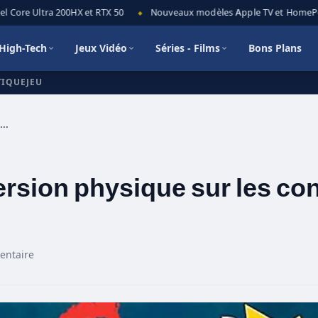
Core Ultra 200HX et RTX 50
Nouveaux modèles Apple TV et HomePod min
◆
High-Tech
Jeux Vidéo
Séries - Films
Bons Plans
TIQUEJEU
Maneater disponible en version physique sur les consoles next-gen !
ersion physique sur les co
entaire