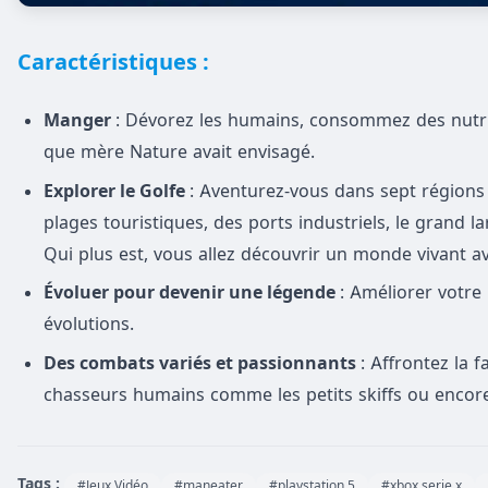
Caractéristiques :
Manger
: Dévorez les humains, consommez des nutrim
que mère Nature avait envisagé.
Explorer le Golfe
: Aventurez-vous dans sept régions
plages touristiques, des ports industriels, le grand la
Qui plus est, vous allez découvrir un monde vivant av
Évoluer pour devenir une légende
: Améliorer votre
évolutions.
Des combats variés et passionnants
: Affrontez la
chasseurs humains comme les petits skiffs ou encore
Tags :
#Jeux Vidéo
#maneater
#playstation 5
#xbox serie x