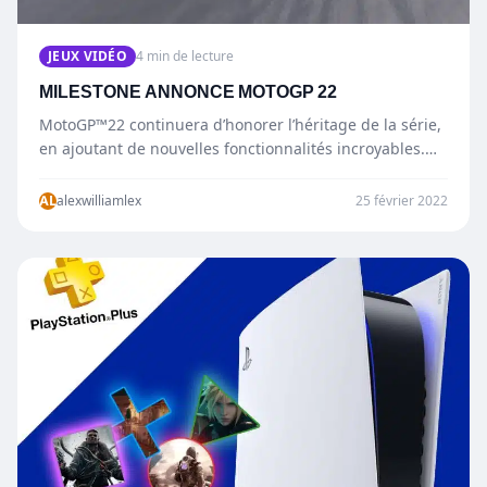
JEUX VIDÉO
4 min de lecture
MILESTONE ANNONCE MOTOGP 22
MotoGP™22 continuera d’honorer l’héritage de la série,
en ajoutant de nouvelles fonctionnalités incroyables.
(NINE) Saison 2009 est un tout…
AL
alexwilliamlex
25 février 2022