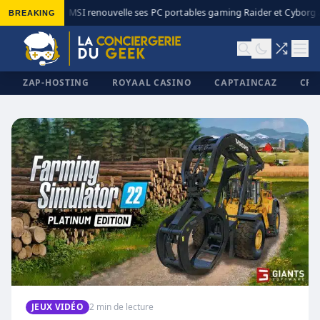
BREAKING
MSI renouvelle ses PC portables gaming Raider et Cyborg av
◆
ZAP-HOSTING
ROYAAL CASINO
CAPTAINCAZ
CRI
✕
JEUX VIDÉO
2 min de lecture