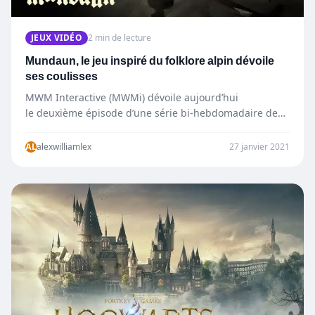
JEUX VIDÉO
2 min de lecture
Mundaun, le jeu inspiré du folklore alpin dévoile
ses coulisses
MWM Interactive (MWMi) dévoile aujourd’hui
le deuxième épisode d’une série bi-hebdomadaire de
vidéos des coulisses du jeu d’horreur-
aventure Mundaun de Hidden Fields, un studio
AL
alexwilliamlex
27 janvier 2021
unipersonnel…