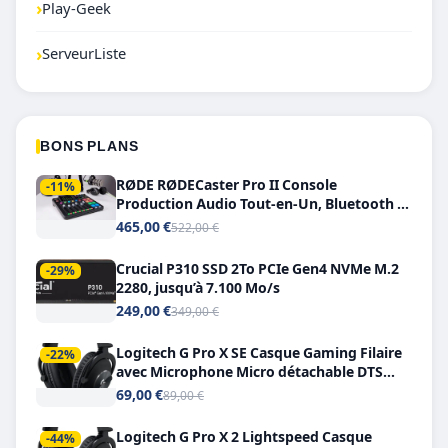
›
Play-Geek
›
ServeurListe
BONS PLANS
RØDE RØDECaster Pro II Console
-11%
Production Audio Tout-en-Un, Bluetooth et
Double USB-C
465,00 €
522,00 €
Crucial P310 SSD 2To PCIe Gen4 NVMe M.2
-29%
2280, jusqu’à 7.100 Mo/s
249,00 €
349,00 €
Logitech G Pro X SE Casque Gaming Filaire
-22%
avec Microphone Micro détachable DTS
Headphone X 7.1
69,00 €
89,00 €
Logitech G Pro X 2 Lightspeed Casque
-44%