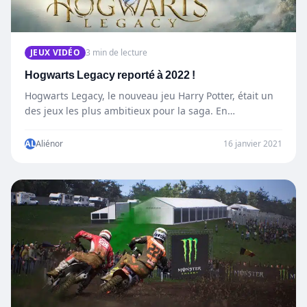
JEUX VIDÉO
3 min de lecture
Hogwarts Legacy reporté à 2022 !
Hogwarts Legacy, le nouveau jeu Harry Potter, était un
des jeux les plus ambitieux pour la saga. En…
AL
Aliénor
16 janvier 2021