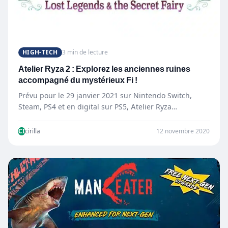
HIGH-TECH
3 min de lecture
Atelier Ryza 2 : Explorez les anciennes ruines
accompagné du mystérieux Fi !
Prévu pour le 29 janvier 2021 sur Nintendo Switch,
Steam, PS4 et en digital sur PS5, Atelier Ryza…
CI
cirilla
12 novembre 2020