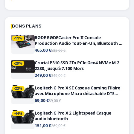
BONS PLANS
RØDE RØDECaster Pro II Console
-11%
Production Audio Tout-en-Un, Bluetooth et
Double USB-C
465,00 €
522,00 €
Crucial P310 SSD 2To PCIe Gen4 NVMe M.2
-29%
2280, jusqu’à 7.100 Mo/s
249,00 €
349,00 €
Logitech G Pro X SE Casque Gaming Filaire
-22%
avec Microphone Micro détachable DTS
Headphone X 7.1
69,00 €
89,00 €
Logitech G Pro X 2 Lightspeed Casque
-44%
audio bluetooth
151,00 €
269,00 €