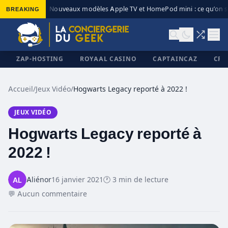
BREAKING
Nouveaux modèles Apple TV et HomePod mini : ce qu’on sa
◆
ZAP-HOSTING
ROYAAL CASINO
CAPTAINCAZ
CRI
Accueil
/
Jeux Vidéo
/
Hogwarts Legacy reporté à 2022 !
JEUX VIDÉO
✕
Hogwarts Legacy reporté à
2022 !
Aliénor
16 janvier 2021
🕐 3 min de lecture
💬 Aucun commentaire