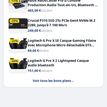
RØDE RØDECaster Pro II Console
-11%
Production Audio Tout-en-Un, Bluetooth et
Double USB-C
465,00 €
522,00 €
Crucial P310 SSD 2To PCIe Gen4 NVMe M.2
-29%
2280, jusqu’à 7.100 Mo/s
249,00 €
349,00 €
Logitech G Pro X SE Casque Gaming Filaire
-22%
avec Microphone Micro détachable DTS
Headphone X 7.1
69,00 €
89,00 €
Logitech G Pro X 2 Lightspeed Casque
-44%
audio bluetooth
151,00 €
269,00 €
Voir tous les bons plans
→