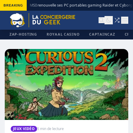
BREAKING
MSI renouvelle ses PC portables gaming Raider et Cyborg a
◆
ZAP-HOSTING
ROYAAL CASINO
CAPTAINCAZ
CRI
✕
JEUX VIDÉO
5 min de lecture