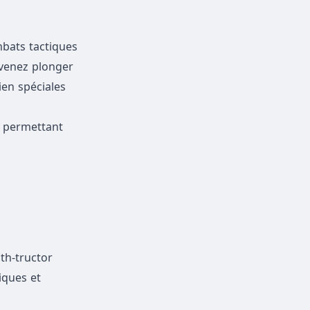
mbats tactiques
 venez plonger
en spéciales
r permettant
th-tructor
iques et