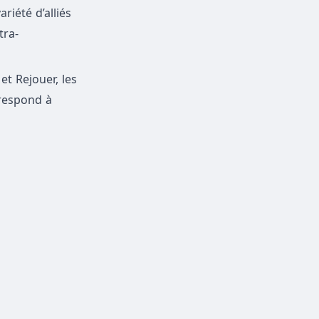
riété d’alliés
tra-
t Rejouer, les
rrespond à