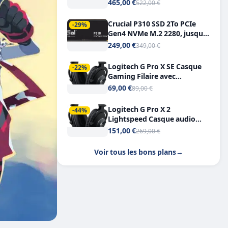
Tout-en-Un, Bluetooth et
465,00 €
522,00 €
Double USB-C
Crucial P310 SSD 2To PCIe
-29%
Gen4 NVMe M.2 2280, jusqu’à
7.100 Mo/s
249,00 €
349,00 €
Logitech G Pro X SE Casque
-22%
Gaming Filaire avec
Microphone Micro
69,00 €
89,00 €
détachable DTS Headphone X
7.1
Logitech G Pro X 2
-44%
Lightspeed Casque audio
bluetooth
151,00 €
269,00 €
Voir tous les bons plans
→