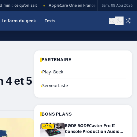
i : ce qu’on sait
AppleCare One en France : prix, couverture et limit
Sam. 08 Aoû 2026
◆
Le farm du geek
Tests
PARTENAIRE
›
Play-Geek
 4 et 5
›
ServeurListe
BONS PLANS
RØDE RØDECaster Pro II
-11%
Console Production Audio