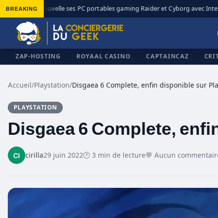
BREAKING
MSI renouvelle ses PC portables gaming Raider et Cyborg avec Intel C
◆
ZAP-HOSTING
ROYAAL CASINO
CAPTAINCAZ
CRI
Accueil
/
Playstation
/
PLAYSTATION
✕
Disgaea 6 Complete, enfin
cirilla
29 juin 2022
🕐 3 min de lecture
💬 Aucun commentair