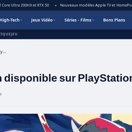
ore Ultra 200HX et RTX 50
Nouveaux modèles Apple TV et HomePod min
◆
High-Tech
Jeux Vidéo
Séries - Films
Bons Plans
TIQUEJEU
Disgaea 6 Complete, enfin disponible sur PlayStation 4 et 5
 disponible sur PlayStation
e