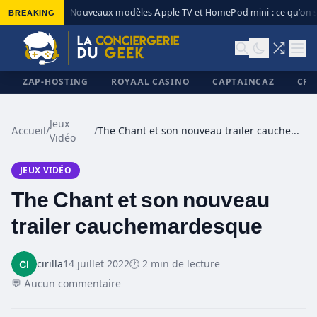
BREAKING
Nouveaux modèles Apple TV et HomePod mini : ce qu’on s
◆
ZAP-HOSTING
ROYAAL CASINO
CAPTAINCAZ
CRI
Jeux
Accueil
/
/
The Chant et son nouveau trailer cauchemardesque
Vidéo
✕
JEUX VIDÉO
The Chant et son nouveau
trailer cauchemardesque
cirilla
14 juillet 2022
🕐 2 min de lecture
💬 Aucun commentaire