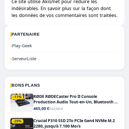
Ce site utilise Akismet pour réduire les
indésirables.
En savoir plus sur la façon dont
les données de vos commentaires sont traitées
.
PARTENAIRE
›
Play-Geek
›
ServeurListe
BONS PLANS
RØDE RØDECaster Pro II Console
-11%
Production Audio Tout-en-Un, Bluetooth et
Double USB-C
465,00 €
522,00 €
Crucial P310 SSD 2To PCIe Gen4 NVMe M.2
-29%
2280, jusqu’à 7.100 Mo/s