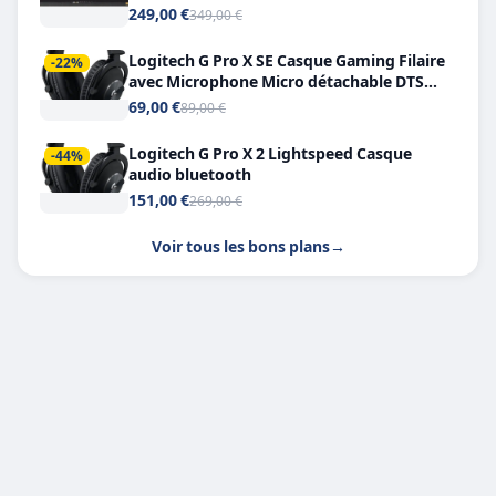
249,00 €
349,00 €
Logitech G Pro X SE Casque Gaming Filaire
-22%
avec Microphone Micro détachable DTS
Headphone X 7.1
69,00 €
89,00 €
Logitech G Pro X 2 Lightspeed Casque
-44%
audio bluetooth
151,00 €
269,00 €
Voir tous les bons plans
→