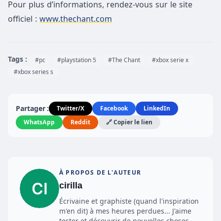
Pour plus d’informations, rendez-vous sur le site
officiel :
www.thechant.com
Tags :
#pc
#playstation 5
#The Chant
#xbox serie x
#xbox series s
Partager :
Twitter/X
Facebook
LinkedIn
WhatsApp
Reddit
🔗 Copier le lien
À PROPOS DE L'AUTEUR
cirilla
Écrivaine et graphiste (quand l'inspiration
m'en dit) à mes heures perdues... J'aime
tester et découvrir de nouvelles choses