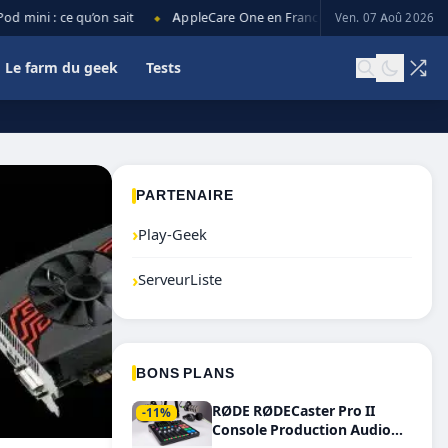
mini : ce qu’on sait
AppleCare One en France : prix, couverture et l
Ven. 07 Aoû 2026
◆
Le farm du geek
Tests
PARTENAIRE
›
Play-Geek
›
ServeurListe
BONS PLANS
RØDE RØDECaster Pro II
-11%
Console Production Audio