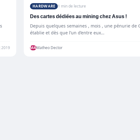
HARDWARE
1 min de lecture
Des cartes dédiées au mining chez Asus !
es
Depuis quelques semaines , mois , une pénurie de G
établie et dès que l’un d’entre eux…
t 2019
MA
Matheo Dector