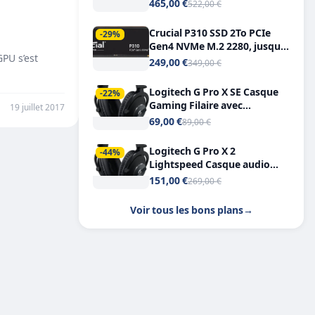
Tout-en-Un, Bluetooth et
465,00 €
522,00 €
Double USB-C
Crucial P310 SSD 2To PCIe
-29%
Gen4 NVMe M.2 2280, jusqu’à
PU s’est
7.100 Mo/s
249,00 €
349,00 €
Logitech G Pro X SE Casque
-22%
Gaming Filaire avec
19 juillet 2017
Microphone Micro
69,00 €
89,00 €
détachable DTS Headphone X
7.1
Logitech G Pro X 2
-44%
Lightspeed Casque audio
bluetooth
151,00 €
269,00 €
Voir tous les bons plans
→