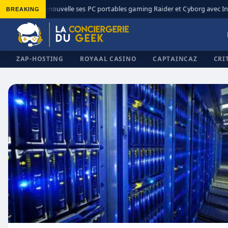
BREAKING
MSI renouvelle ses PC portables gaming Raider et Cyborg avec Int
◆
ZAP-HOSTING
ROYAAL CASINO
CAPTAINCAZ
CRI
✕