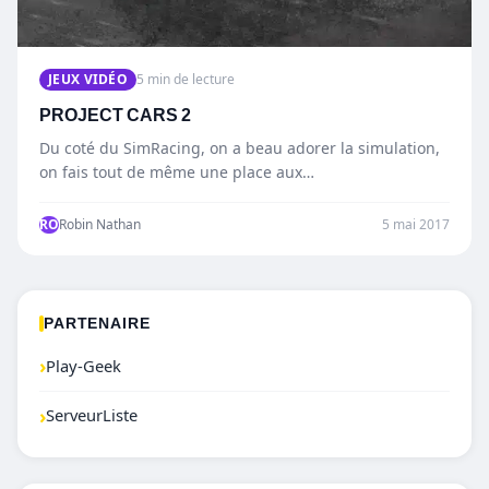
JEUX VIDÉO
5 min de lecture
PROJECT CARS 2
Du coté du SimRacing, on a beau adorer la simulation,
on fais tout de même une place aux…
RO
Robin Nathan
5 mai 2017
PARTENAIRE
›
Play-Geek
›
ServeurListe