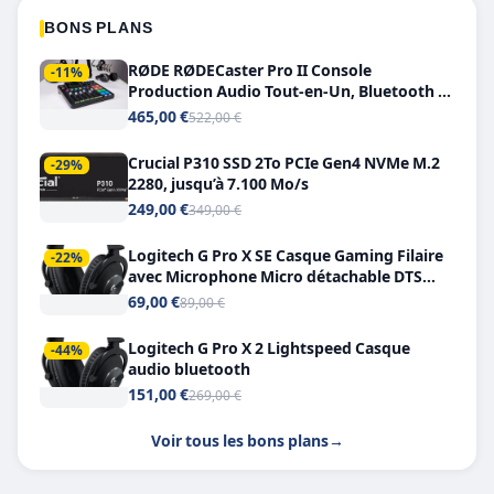
BONS PLANS
RØDE RØDECaster Pro II Console
-11%
Production Audio Tout-en-Un, Bluetooth et
Double USB-C
465,00 €
522,00 €
Crucial P310 SSD 2To PCIe Gen4 NVMe M.2
-29%
2280, jusqu’à 7.100 Mo/s
249,00 €
349,00 €
Logitech G Pro X SE Casque Gaming Filaire
-22%
avec Microphone Micro détachable DTS
Headphone X 7.1
69,00 €
89,00 €
Logitech G Pro X 2 Lightspeed Casque
-44%
audio bluetooth
151,00 €
269,00 €
Voir tous les bons plans
→