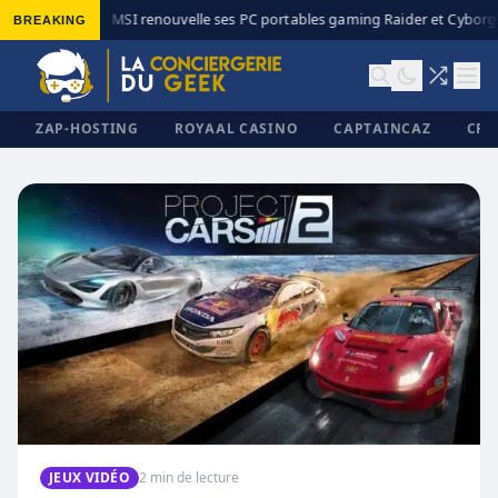
BREAKING
MSI renouvelle ses PC portables gaming Raider et Cyborg a
◆
ZAP-HOSTING
ROYAAL CASINO
CAPTAINCAZ
CRI
✕
JEUX VIDÉO
2 min de lecture