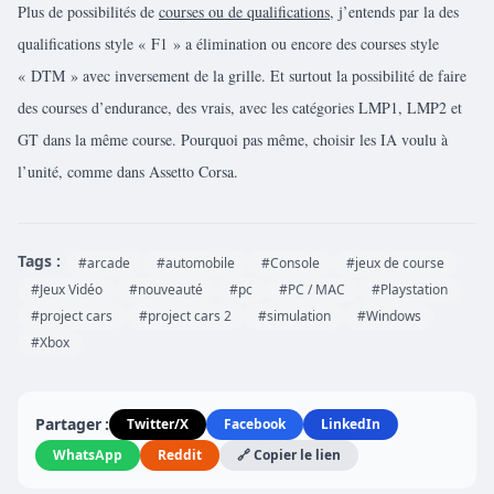
Plus de possibilités de
courses ou de qualifications
, j’entends par la des
qualifications style « F1 » a élimination ou encore des courses style
« DTM » avec inversement de la grille. Et surtout la possibilité de faire
des courses d’endurance, des vrais, avec les catégories LMP1, LMP2 et
GT dans la même course. Pourquoi pas même, choisir les IA voulu à
l’unité, comme dans Assetto Corsa.
Tags :
#arcade
#automobile
#Console
#jeux de course
#Jeux Vidéo
#nouveauté
#pc
#PC / MAC
#Playstation
#project cars
#project cars 2
#simulation
#Windows
#Xbox
Partager :
Twitter/X
Facebook
LinkedIn
WhatsApp
Reddit
🔗 Copier le lien