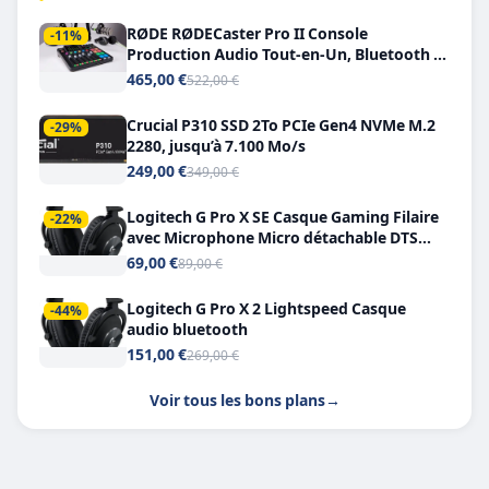
RØDE RØDECaster Pro II Console
-11%
Production Audio Tout-en-Un, Bluetooth et
Double USB-C
465,00 €
522,00 €
Crucial P310 SSD 2To PCIe Gen4 NVMe M.2
-29%
2280, jusqu’à 7.100 Mo/s
249,00 €
349,00 €
Logitech G Pro X SE Casque Gaming Filaire
-22%
avec Microphone Micro détachable DTS
Headphone X 7.1
69,00 €
89,00 €
Logitech G Pro X 2 Lightspeed Casque
-44%
audio bluetooth
151,00 €
269,00 €
Voir tous les bons plans
→