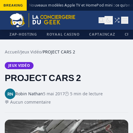
BREAKING
Nouveaux modèles Apple TV et HomePod mini : ce qu’on sa
◆
ZAP-HOSTING
ROYAAL CASINO
CAPTAINCAZ
CRI
Accueil
/
Jeux Vidéo
/
PROJECT CARS 2
JEUX VIDÉO
✕
PROJECT CARS 2
Robin Nathan
5 mai 2017
🕐 5 min de lecture
💬 Aucun commentaire