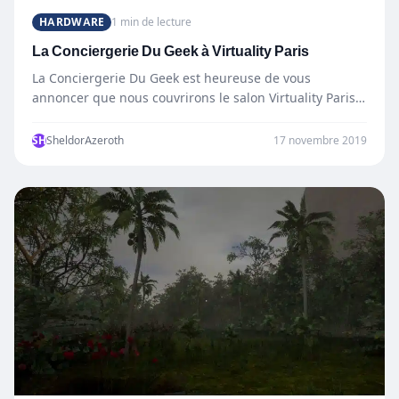
HARDWARE
1 min de lecture
La Conciergerie Du Geek à Virtuality Paris
La Conciergerie Du Geek est heureuse de vous
annoncer que nous couvrirons le salon Virtuality Paris.
Qu’est ce…
SH
SheldorAzeroth
17 novembre 2019