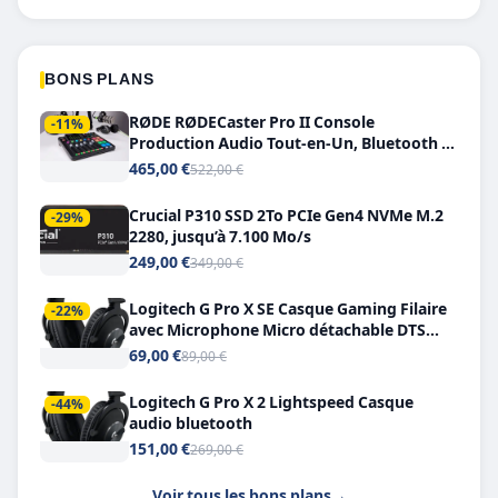
BONS PLANS
RØDE RØDECaster Pro II Console
-11%
Production Audio Tout-en-Un, Bluetooth et
Double USB-C
465,00 €
522,00 €
Crucial P310 SSD 2To PCIe Gen4 NVMe M.2
-29%
2280, jusqu’à 7.100 Mo/s
249,00 €
349,00 €
Logitech G Pro X SE Casque Gaming Filaire
-22%
avec Microphone Micro détachable DTS
Headphone X 7.1
69,00 €
89,00 €
Logitech G Pro X 2 Lightspeed Casque
-44%
audio bluetooth
151,00 €
269,00 €
Voir tous les bons plans
→