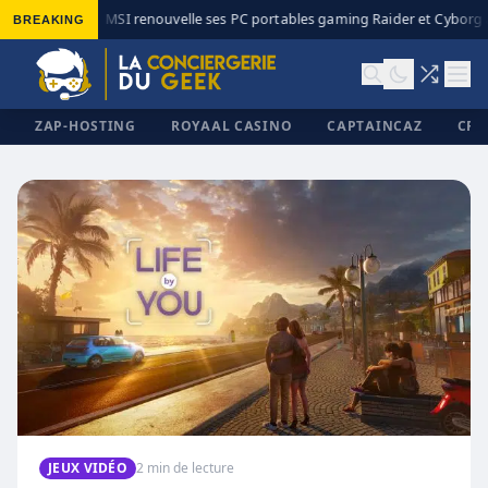
BREAKING
MSI renouvelle ses PC portables gaming Raider et Cyborg av
◆
ZAP-HOSTING
ROYAAL CASINO
CAPTAINCAZ
CRI
✕
JEUX VIDÉO
2 min de lecture