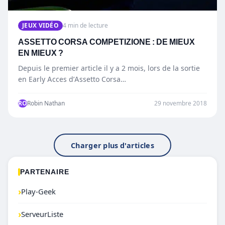
JEUX VIDÉO
4 min de lecture
ASSETTO CORSA COMPETIZIONE : DE MIEUX
EN MIEUX ?
Depuis le premier article il y a 2 mois, lors de la sortie
en Early Acces d’Assetto Corsa…
RO
Robin Nathan
29 novembre 2018
Charger plus d'articles
PARTENAIRE
›
Play-Geek
›
ServeurListe