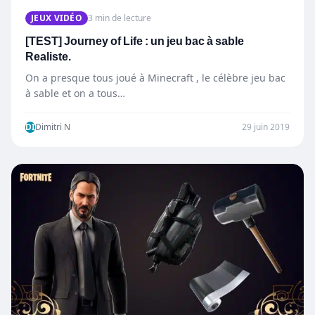
JEUX VIDÉO
3 min de lecture
[TEST] Journey of Life : un jeu bac à sable
Realiste.
On a presque tous joué à Minecraft , le célèbre jeu bac
à sable et on a tous…
DI
Dimitri N
29 juin 2019