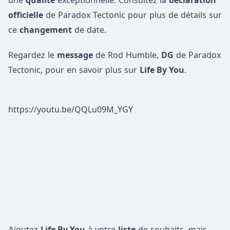
une
qualité
exceptionnelle. Consultez la
déclaration
officielle
de Paradox Tectonic pour plus de détails sur
ce
changement
de date.
Regardez le
message
de Rod Humble,
DG
de Paradox
Tectonic, pour en savoir plus sur
Life By You
.
https://youtu.be/QQLu09M_YGY
Ajoutez
Life By You
à votre
liste
de souhaits, mais