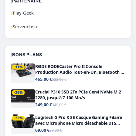
PARTENAIRE
›
Play-Geek
›
ServeurListe
BONS PLANS
RØDE RØDECaster Pro II Console
-11%
Production Audio Tout-en-Un, Bluetooth et
Double USB-C
465,00 €
522,00 €
Crucial P310 SSD 2To PCIe Gen4 NVMe M.2
-29%
2280, jusqu’à 7.100 Mo/s
249,00 €
349,00 €
Logitech G Pro X SE Casque Gaming Filaire
-22%
avec Microphone Micro détachable DTS
Headphone X 7.1
69,00 €
89,00 €