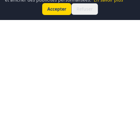
Accepter
Refuser
Conciergerie du Geek est un média dédié à l’actualité
technologique, au gaming, à la culture geek et au
numérique. Chaque jour, nous partageons les dernières
nouveautés, tendances et innovations à travers un contenu
clair, accessible et passionné.
Notre ambition : informer, divertir et rassembler une