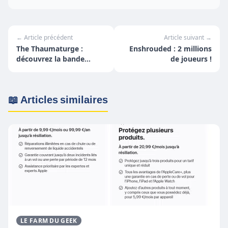
← Article précédent
Article suivant →
The Thaumaturge :
Enshrouded : 2 millions
découvrez la bande
de joueurs !
annonce de la Quête "To
Dust, You Shall Return"
📖 Articles similaires
LE FARM DU GEEK