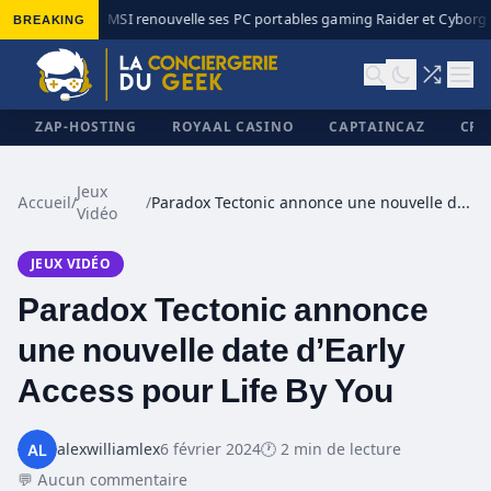
BREAKING
MSI renouvelle ses PC portables gaming Raider et Cyborg a
◆
ZAP-HOSTING
ROYAAL CASINO
CAPTAINCAZ
CRI
Jeux
Accueil
/
/
Paradox Tectonic annonce une nouvelle date d’Early Access pour Life By You
Vidéo
✕
JEUX VIDÉO
Paradox Tectonic annonce
une nouvelle date d’Early
Access pour Life By You
alexwilliamlex
6 février 2024
🕐 2 min de lecture
💬 Aucun commentaire