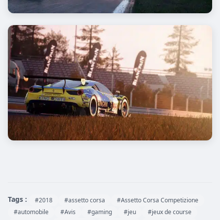
Tags :
#2018
#assetto corsa
#Assetto Corsa Competizione
#automobile
#Avis
#gaming
#jeu
#jeux de course