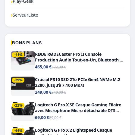
›
Play-Geek
›
ServeurListe
BONS PLANS
RØDE RØDECaster Pro II Console
-11%
Production Audio Tout-en-Un, Bluetooth et
Double USB-C
465,00 €
522,00 €
Crucial P310 SSD 2To PCIe Gen4 NVMe M.2
-29%
2280, jusqu’à 7.100 Mo/s
249,00 €
349,00 €
Logitech G Pro X SE Casque Gaming Filaire
-22%
avec Microphone Micro détachable DTS
Headphone X 7.1
69,00 €
89,00 €
Logitech G Pro X 2 Lightspeed Casque
-44%