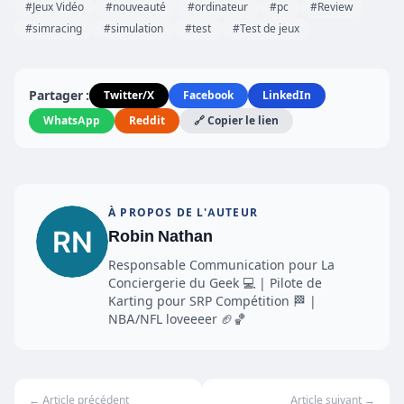
#Jeux Vidéo
#nouveauté
#ordinateur
#pc
#Review
#simracing
#simulation
#test
#Test de jeux
Partager :
Twitter/X
Facebook
LinkedIn
WhatsApp
Reddit
🔗 Copier le lien
À PROPOS DE L'AUTEUR
Robin Nathan
Responsable Communication pour La
Conciergerie du Geek 💻 | Pilote de
Karting pour SRP Compétition 🏁 |
NBA/NFL loveeeer 🏈🏀
← Article précédent
Article suivant →