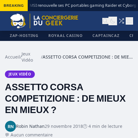
BREAKING
MSI renouvelle ses PC portables gaming Raider et Cyborg av
◆
ZAP-HOSTING
ROYAAL CASINO
CAPTAINCAZ
CRI
Jeux
Accueil
/
/
ASSETTO CORSA COMPETIZIONE : DE MIEUX EN MIEUX ?
Vidéo
✕
JEUX VIDÉO
ASSETTO CORSA
COMPETIZIONE : DE MIEUX
EN MIEUX ?
Robin Nathan
29 novembre 2018
🕐 4 min de lecture
💬 Aucun commentaire