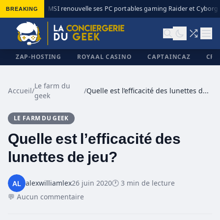
BREAKING
MSI renouvelle ses PC portables gaming Raider et Cyborg a
◆
ZAP-HOSTING
ROYAAL CASINO
CAPTAINCAZ
CRI
Le farm du
Accueil
/
/
Quelle est l’efficacité des lunettes de jeu?
geek
✕
LE FARM DU GEEK
Quelle est l’efficacité des
lunettes de jeu?
alexwilliamlex
26 juin 2020
🕐 3 min de lecture
💬 Aucun commentaire