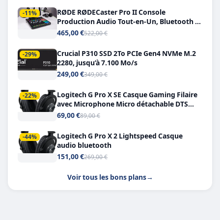
RØDE RØDECaster Pro II Console
-11%
Production Audio Tout-en-Un, Bluetooth et
Double USB-C
465,00 €
522,00 €
Crucial P310 SSD 2To PCIe Gen4 NVMe M.2
-29%
2280, jusqu’à 7.100 Mo/s
249,00 €
349,00 €
Logitech G Pro X SE Casque Gaming Filaire
-22%
avec Microphone Micro détachable DTS
Headphone X 7.1
69,00 €
89,00 €
Logitech G Pro X 2 Lightspeed Casque
-44%
audio bluetooth
151,00 €
269,00 €
Voir tous les bons plans
→