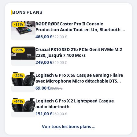
BONS PLANS
RØDE RØDECaster Pro II Console
-11%
Production Audio Tout-en-Un, Bluetooth et
Double USB-C
465,00 €
522,00 €
Crucial P310 SSD 2To PCIe Gen4 NVMe M.2
-29%
2280, jusqu’à 7.100 Mo/s
249,00 €
349,00 €
Logitech G Pro X SE Casque Gaming Filaire
-22%
avec Microphone Micro détachable DTS
Headphone X 7.1
69,00 €
89,00 €
Logitech G Pro X 2 Lightspeed Casque
-44%
audio bluetooth
151,00 €
269,00 €
Voir tous les bons plans
→