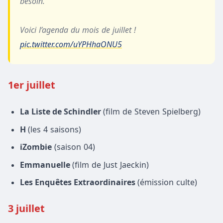
besoin.
Voici l’agenda du mois de juillet !
pic.twitter.com/uYPHhaONU5
— Netflix France (@NetflixFR)
June 24, 2020
1er juillet
La Liste de Schindler
(film de Steven Spielberg)
H
(les 4 saisons)
iZombie
(saison 04)
Emmanuelle
(film de Just Jaeckin)
Les Enquêtes Extraordinaires
(émission culte)
3 juillet