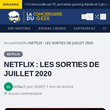
BREAKING
MSI renouvelle ses PC portables gaming Raider et Cyborg a
◆
ZAP-HOSTING
ROYAAL CASINO
CAPTAINCAZ
CRI
Accueil
/
Netflix
/
NETFLIX : LES SORTIES DE JUILLET 2020
NETFLIX
✕
NETFLIX : LES SORTIES DE
JUILLET 2020
cirilla
25 juin 2020
🕐 1 min de lecture
💬 Aucun commentaire