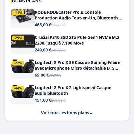
BONS PLANS
RØDE RØDECaster Pro II Console
-11%
Production Audio Tout-en-Un, Bluetooth et
Double USB-C
465,00 €
522,00 €
Crucial P310 SSD 2To PCIe Gen4 NVMe M.2
-29%
2280, jusqu’à 7.100 Mo/s
249,00 €
349,00 €
Logitech G Pro X SE Casque Gaming Filaire
-22%
avec Microphone Micro détachable DTS
Headphone X 7.1
69,00 €
89,00 €
Logitech G Pro X 2 Lightspeed Casque
-44%
audio bluetooth
151,00 €
269,00 €
Voir tous les bons plans
→