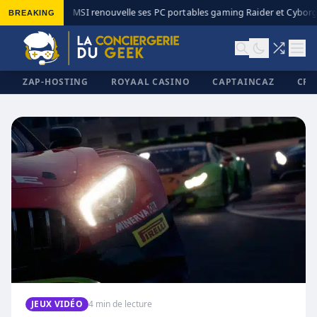
BREAKING
MSI renouvelle ses PC portables gaming Raider et Cyborg 
◆
ZAP-HOSTING
ROYAAL CASINO
CAPTAINCAZ
CRI
✕
JEUX VIDÉO
4 min de lecture