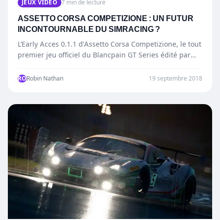
JEUX VIDÉO
7 min de lecture
ASSETTO CORSA COMPETIZIONE : UN FUTUR
INCONTOURNABLE DU SIMRACING ?
L’Early Acces 0.1.1 d’Assetto Corsa Competizione, le tout
premier jeu officiel du Blancpain GT Series édité par
Kunos…
RO
Robin Nathan
19 septembre 2018