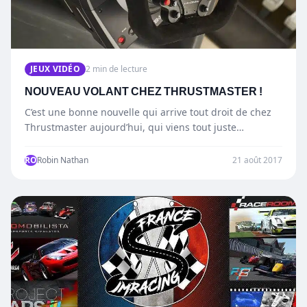
JEUX VIDÉO
2 min de lecture
NOUVEAU VOLANT CHEZ THRUSTMASTER !
C’est une bonne nouvelle qui arrive tout droit de chez
Thrustmaster aujourd’hui, qui viens tout juste
d’annoncer son…
RO
Robin Nathan
21 août 2017