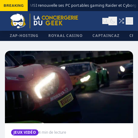
BREAKING
MSI renouvelle ses PC portables gaming Raider et Cyborg a
◆
ZAP-HOSTING
ROYAAL CASINO
CAPTAINCAZ
CRI
✕
JEUX VIDÉO
4 min de lecture