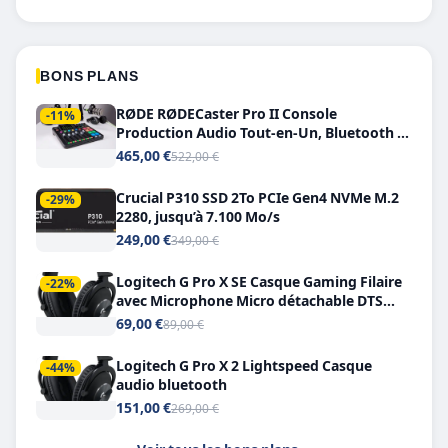
BONS PLANS
RØDE RØDECaster Pro II Console
-11%
Production Audio Tout-en-Un, Bluetooth et
Double USB-C
465,00 €
522,00 €
Crucial P310 SSD 2To PCIe Gen4 NVMe M.2
-29%
2280, jusqu’à 7.100 Mo/s
249,00 €
349,00 €
Logitech G Pro X SE Casque Gaming Filaire
-22%
avec Microphone Micro détachable DTS
Headphone X 7.1
69,00 €
89,00 €
Logitech G Pro X 2 Lightspeed Casque
-44%
audio bluetooth
151,00 €
269,00 €