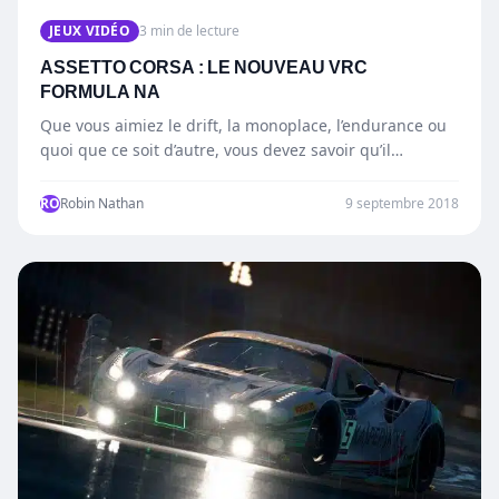
JEUX VIDÉO
3 min de lecture
ASSETTO CORSA : LE NOUVEAU VRC
FORMULA NA
Que vous aimiez le drift, la monoplace, l’endurance ou
quoi que ce soit d’autre, vous devez savoir qu’il…
RO
Robin Nathan
9 septembre 2018