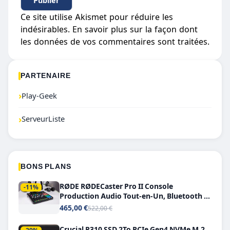
Ce site utilise Akismet pour réduire les
indésirables.
En savoir plus sur la façon dont
les données de vos commentaires sont traitées
.
PARTENAIRE
›
Play-Geek
›
ServeurListe
BONS PLANS
RØDE RØDECaster Pro II Console
-11%
Production Audio Tout-en-Un, Bluetooth et
Double USB-C
465,00 €
522,00 €
Crucial P310 SSD 2To PCIe Gen4 NVMe M.2