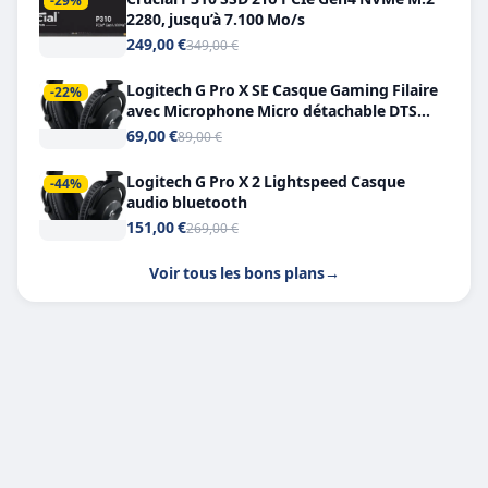
-29%
2280, jusqu’à 7.100 Mo/s
249,00 €
349,00 €
Logitech G Pro X SE Casque Gaming Filaire
-22%
avec Microphone Micro détachable DTS
Headphone X 7.1
69,00 €
89,00 €
Logitech G Pro X 2 Lightspeed Casque
-44%
audio bluetooth
151,00 €
269,00 €
Voir tous les bons plans
→