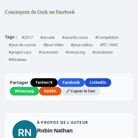
Conciergerie du Geek sur Facebook
Tags :
#2017
#arcade
#assetto corsa
#Compétition
#jeux de course
#Jeux Vidéo
#jeux-vidéos
#PC / MAC
#project cars
#raceroom
#simracing
#simulation
#Windows
Partager :
Twitter/X
Facebook
LinkedIn
WhatsApp
Reddit
🔗 Copier le lien
À PROPOS DE L'AUTEUR
Robin Nathan