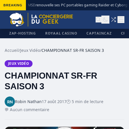
BREAKING
MSI renouvelle ses PC portables gaming Raider et Cyborg a
◆
ZAP-HOSTING
ROYAAL CASINO
CAPTAINCAZ
CRI
Accueil
/
Jeux Vidéo
/
CHAMPIONNAT SR-FR SAISON 3
JEUX VIDÉO
✕
CHAMPIONNAT SR-FR
SAISON 3
Robin Nathan
17 août 2017
🕐 5 min de lecture
💬 Aucun commentaire