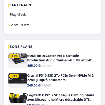
PARTENAIRE
›
Play-Geek
›
ServeurListe
BONS PLANS
RØDE RØDECaster Pro II Console
-11%
Production Audio Tout-en-Un, Bluetooth et
Double USB-C
465,00 €
522,00 €
Crucial P310 SSD 2To PCIe Gen4 NVMe M.2
-29%
2280, jusqu’à 7.100 Mo/s
249,00 €
349,00 €
Logitech G Pro X SE Casque Gaming Filaire
-22%
avec Microphone Micro détachable DTS
Headphone X 7.1
69,00 €