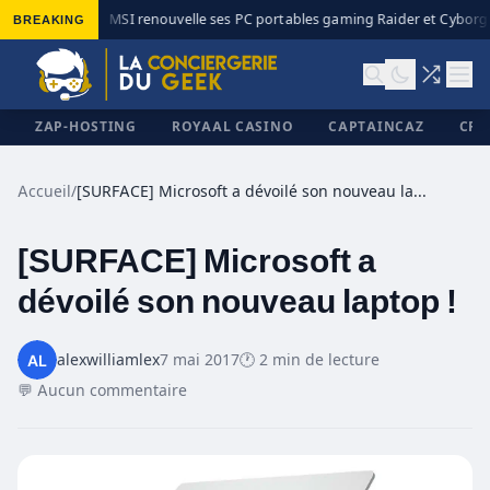
BREAKING
MSI renouvelle ses PC portables gaming Raider et Cyborg a
◆
ZAP-HOSTING
ROYAAL CASINO
CAPTAINCAZ
CRI
Accueil
/
[SURFACE] Microsoft a dévoilé son nouveau laptop !
[SURFACE] Microsoft a
✕
dévoilé son nouveau laptop !
alexwilliamlex
7 mai 2017
🕐 2 min de lecture
💬 Aucun commentaire