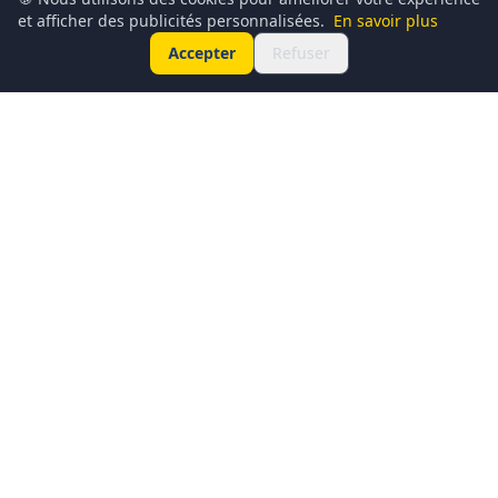
et afficher des publicités personnalisées.
En savoir plus
Accepter
Refuser
Conciergerie du Geek est un média dédié à l’actualité
technologique, au gaming, à la culture geek et au
numérique. Chaque jour, nous partageons les dernières
nouveautés, tendances et innovations à travers un contenu
clair, accessible et passionné.