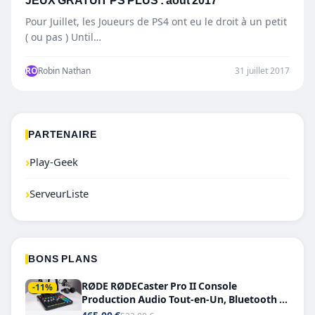
JEUX GRATUIT PS PLUS : août 2017
Pour Juillet, les Joueurs de PS4 ont eu le droit à un petit
( ou pas ) Until…
RO
Robin Nathan
31 juillet 2017
PARTENAIRE
›
Play-Geek
›
ServeurListe
BONS PLANS
RØDE RØDECaster Pro II Console
-11%
Production Audio Tout-en-Un, Bluetooth et
Double USB-C