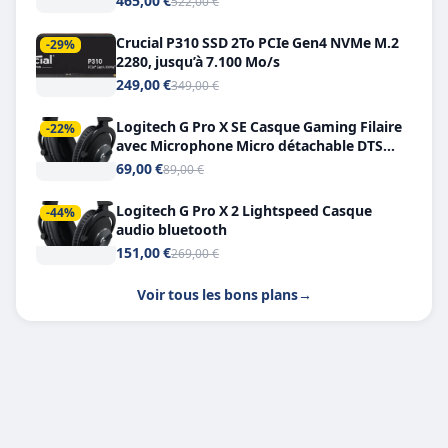
465,00 €
522,00 €
Crucial P310 SSD 2To PCIe Gen4 NVMe M.2
-29%
2280, jusqu’à 7.100 Mo/s
249,00 €
349,00 €
Logitech G Pro X SE Casque Gaming Filaire
-22%
avec Microphone Micro détachable DTS
Headphone X 7.1
69,00 €
89,00 €
Logitech G Pro X 2 Lightspeed Casque
-44%
audio bluetooth
151,00 €
269,00 €
Voir tous les bons plans
→