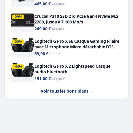
Double USB-C
465,00 €
522,00 €
Crucial P310 SSD 2To PCIe Gen4 NVMe M.2
-29%
2280, jusqu’à 7.100 Mo/s
249,00 €
349,00 €
Logitech G Pro X SE Casque Gaming Filaire
-22%
avec Microphone Micro détachable DTS
Headphone X 7.1
69,00 €
89,00 €
Logitech G Pro X 2 Lightspeed Casque
-44%
audio bluetooth
151,00 €
269,00 €
Voir tous les bons plans
→